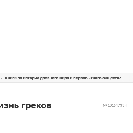
ой истории
Книги по истории древнего мира и первобытного общества
изнь греков
№ 101147334