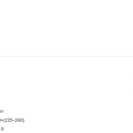
ет
0×(215–260)
-5