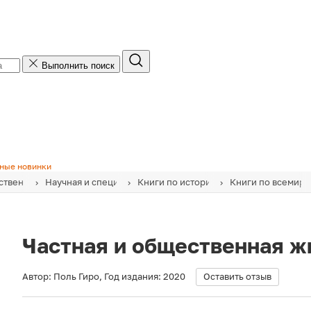
Выполнить поиск
ные новинки
твенная литература
Научная и специальная литература
Книги по истории
Книги по всемирн
Частная и общественная ж
Автор:
Поль Гиро
,
Год издания:
2020
Оставить отзыв