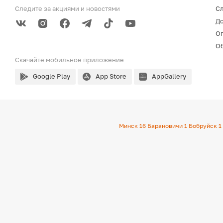
Следите за акциями
и новостями
С
До
О
Об
Скачайте мобильное
приложение
Google Play
App Store
AppGallery
Минск
16
Барановичи
1
Бобруйск
1