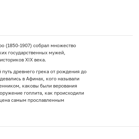
ро (1850-1907) собрал множество
ких государственных мужей,
историков XIX века.
 путь древнего грека от рождения до
одевались в Афинах, кого называли
енником, каковы были верования
ооружение гоплита, как происходили
ящена самым прославленным