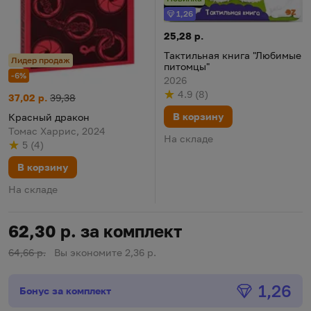
1,26
Бонус
Тактильная книга "Любимые п
Цена:
25,28 р.
Тактильная книга "Любимые
Лидер продаж
питомцы"
-6%
2026
4.9
(
8
)
Красный дракон
Цена:
Старая цена:
37,02 р.
39,38
Рейтинг
из 5
по результату
голосов
В корзину
Красный дракон
Томас Харрис, 2024
На складе
5
(
4
)
Рейтинг
из 5
по результату
голосов
В корзину
На складе
62,30 р. за комплект
64,66 р.
Вы экономите 2,36 р.
Бонус
1,26
Бонус за комплект