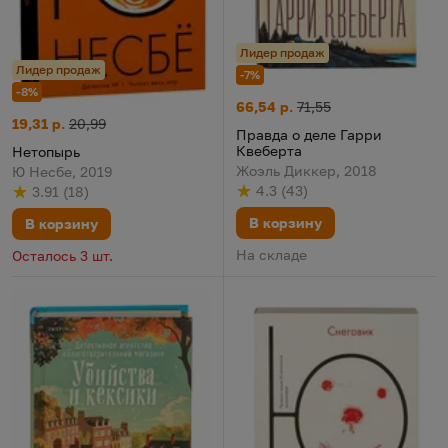
Лидер продаж
Лидер продаж
-7%
-8%
Правда о деле Гарри Квеберт
Цена:
Старая цена:
66,54 р.
71,55
Нетопырь
Цена:
Старая цена:
19,31 р.
20,99
Правда о деле Гарри
Квеберта
Нетопырь
Жоэль Диккер, 2018
Ю Несбе, 2019
4.3
(
43
)
3.91
(
18
)
Рейтинг
из 5
по результату
голосов
Рейтинг
из 5
по результату
голосов
В корзину
В корзину
На складе
Осталось 3 шт.