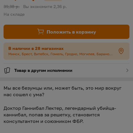
Старая цена:
39,38 р.
Вы экономите 2,36 р.
На складе
Положить в корзину
В наличии в 28 магазинах
Минск, Брест, Витебск, Гомель, Гродно, Могилев, Барановичи, Бобруйск, Борисов, Жлобин, Лида, Полоцк, Солигорск
Товар в другом исполнении
Мы все безумцы или, может быть, это мир вокруг
нас сошел с ума?
Доктор Ганнибал Лектер, легендарный убийца-
каннибал, попав за решетку, становится
консультантом и союзником ФБР.