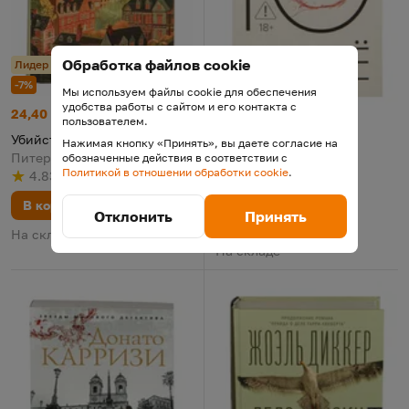
Обработка файлов cookie
Лидер продаж
Лидер продаж
-7%
Мы используем файлы cookie для обеспечения
-8%
удобства работы с сайтом и его контакта с
Убийства и кексики
Цена:
Старая цена:
24,40 р.
26,24
пользователем.
Снеговик
Цена:
Старая цена:
19,31 р.
20,99
Убийства и кексики
Нажимая кнопку «Принять», вы даете согласие на
Снеговик
Питер Боланд, 2025
обозначенные действия в соответствии с
Политикой в отношении обработки cookie
.
Ю Несбе, 2019
4.83
(
5
)
Рейтинг
из 5
по результату
голосов
4.56
(
25
)
Рейтинг
из 5
по результату
голосов
В корзину
Отклонить
Принять
В корзину
На складе
На складе