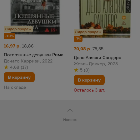
Лидер продаж
Лидер продаж
-10%
-7%
Потерянные девушки Рима
Цена:
Старая цена:
16,97 р.
18,86
Дело Аляски Сандерс
Цена:
Старая цена:
70,08 р.
75,35
Потерянные девушки Рима
Дело Аляски Сандерс
Донато Карризи, 2022
Жоэль Диккер, 2023
4.68
(
17
)
Рейтинг
из 5
по результату
голосов
5
(
8
)
Рейтинг
из 5
по результату
голосов
В корзину
В корзину
На складе
Осталось 3 шт.
Наверх