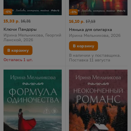
-6%
-6%
Ключи Пандоры
Цена:
Старая цена:
15,33 р.
16,31
Нянька для олигарха
Цена:
Старая цена:
16,10 р.
17,13
Ключи Пандоры
Нянька для олигарха
Ирина Мельникова, Георгий
Ирина Мельникова, 2026
Ланской, 2026
В корзину
В корзину
В наличии у поставщика.
Осталась 1 шт.
Поставка 11 августа