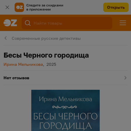
Следите за скидками
Открыть
в приложении
Современные русские детективы
Бесы Черного городища
Автор
Год издания
Ирина Мельникова
,
2025
Нет отзывов