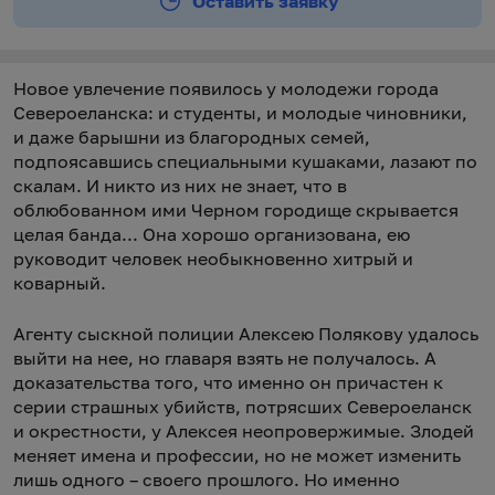
Оставить заявку
Новое увлечение появилось у молодежи города
Североеланска: и студенты, и молодые чиновники,
и даже барышни из благородных семей,
подпоясавшись специальными кушаками, лазают по
скалам. И никто из них не знает, что в
облюбованном ими Черном городище скрывается
целая банда... Она хорошо организована, ею
руководит человек необыкновенно хитрый и
коварный.
Агенту сыскной полиции Алексею Полякову удалось
выйти на нее, но главаря взять не получалось. А
доказательства того, что именно он причастен к
серии страшных убийств, потрясших Североеланск
и окрестности, у Алексея неопровержимые. Злодей
меняет имена и профессии, но не может изменить
лишь одного – своего прошлого. Но именно