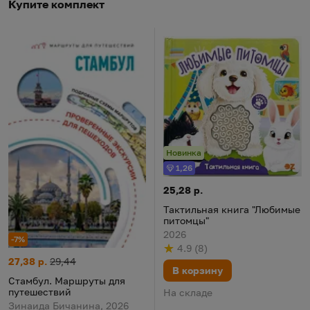
Купите комплект
Новинка
1,26
Бонус
Тактильная книга "Любимые п
Цена:
25,28 р.
Тактильная книга "Любимые
питомцы"
2026
-7%
4.9
(
8
)
Рейтинг
из 5
по результату
голосов
Стамбул. Маршруты для путешествий
Цена:
Старая цена:
27,38 р.
29,44
В корзину
Стамбул. Маршруты для
путешествий
На складе
Зинаида Бичанина, 2026