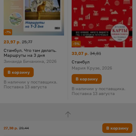
-7%
Стамбул. Что там делать. Маршруты на 3 дня
Цена:
Старая цена:
23,97 р.
25,77
-5%
Стамбул. Что там делать.
Стамбул
Цена:
Старая цена:
33,07 р.
34,81
Маршруты на 3 дня
Зинаида Бичанина, 2026
Стамбул
Мария Крузе, 2026
В корзину
В корзину
В наличии у поставщика.
Поставка 13 августа
В наличии у поставщика.
Поставка 13 августа
Наверх
Цена:
Старая цена:
В корзину
27,38 р.
29,44