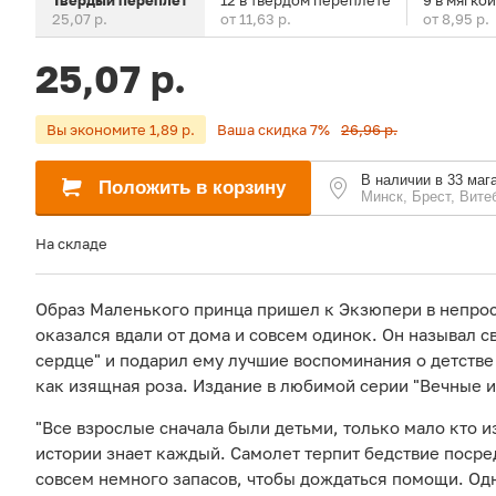
Твердый переплет
12 в твердом переплете
9 в мягко
25,07 р.
от 11,63 р.
от 8,95 р.
25,07 р.
Вы экономите 1,89 р.
Ваша скидка 7%
26,96 р.
В наличии в 33 маг
Положить в корзину
Минск, Брест, Вите
На складе
Образ Маленького принца пришел к Экзюпери в непрос
оказался вдали от дома и совсем одинок. Он называл св
сердце" и подарил ему лучшие воспоминания о детстве 
как изящная роза. Издание в любимой серии "Вечные и
"Все взрослые сначала были детьми, только мало кто и
истории знает каждый. Самолет терпит бедствие посред
совсем немного запасов, чтобы дождаться помощи. Одн