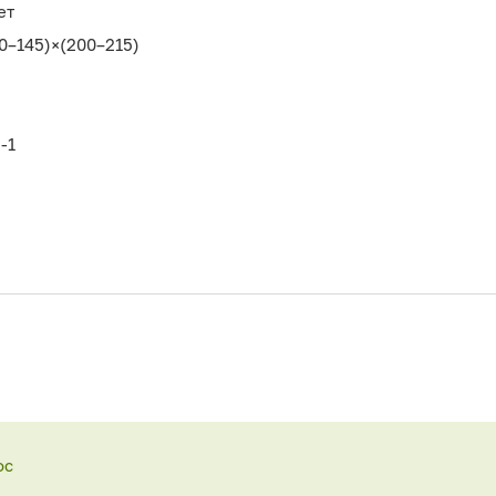
ет
0–145)×(200–215)
-1
ос