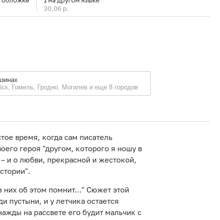
й обложке
1 на другом языке
30,06 р.
азинах
бск, Гомель, Гродно, Могилев и еще 8 городов
тое время, когда сам писатель
оего героя "другом, которого я ношу в
– и о любви, прекрасной и жестокой,
стории".
з них об этом помнит…" Cюжет этой
и пустыни, и у летчика остается
ажды на рассвете его будит мальчик с