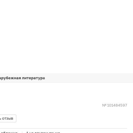
арубежная литература
№ 101484597
ь отзыв