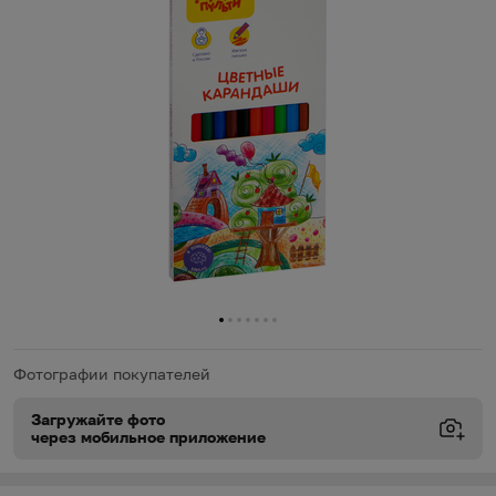
0
1
2
3
4
5
6
Фотографии покупателей
Загружайте фото
через мобильное приложение
Виды доставки
Виды доставки
https://oz.by/help/assistant.phtml?l=i.order.supply