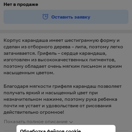
Нет в продаже
Оставить заявку
Корпус карандаша имеет шестигранную форму и
сделан из отборного дерева – липа, поэтому легко
затачивается. Грифель – сердце карандаша,
изготовлен из высококачественных пигментов,
поэтому обладает очень мягким письмом и ярким
насыщенным цветом.
Благодаря мягкости грифеля карандаш позволяет
получать яркий и насыщенный цвет при
незначительном нажиме, поэтому рука ребенка
почти не устает и удовольствие от рисования
действительно огромное!
Показать полное описание
Обработка файлов cookie