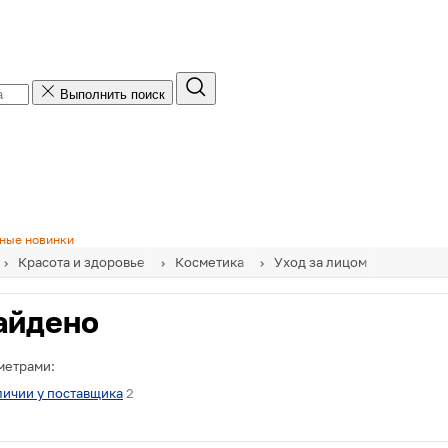
Подписка на рассылку
Выполнить поиск
Добавьте свой адрес электронной почты, чтобы
получать рассылку по e-mail.
Добавьте номер телефона, чтобы получать
рассылку по SMS.
ные новинки
Красота и здоровье
Косметика
Уход за лицом
айдено
Получить SMS с кодом
метрами:
Даю согласие на обработку моих персональных
данных для получения рассылок информационно-
личии у поставщика
2
новостного, рекламного и иного характера по e-
mail/SMS/Viber и иным средствам связи в
соответствии с
условиями обработки
и
Политикой