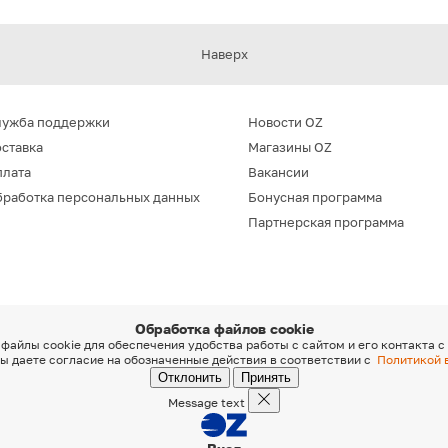
в отношении обработки персональных данных
, а
также подтверждаю, что до дачи согласия
ознакомился с
разъяснением прав и
последствиями дачи согласия/отказа
Наверх
. *
Подписаться
лужба поддержки
Новости OZ
ставка
Магазины OZ
плата
Вакансии
работка персональных данных
Бонусная программа
Партнерская программа
Обработка файлов cookie
файлы cookie для обеспечения удобства работы с сайтом и его контакта с
ы даете согласие на обозначенные действия в соответствии с
Политикой 
Отклонить
Принять
Message text