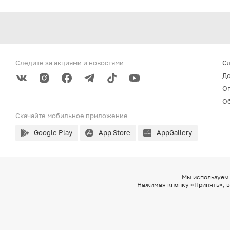
Следите за акциями
и новостями
С
До
О
Об
Скачайте мобильное
приложение
Google Play
App Store
AppGallery
Мы используем 
Нажимая кнопку «Принять», в