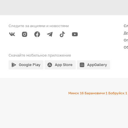
Следите за акциями
и новостями
С
До
О
Об
Скачайте мобильное
приложение
Google Play
App Store
AppGallery
Минск
16
Барановичи
1
Бобруйск
1