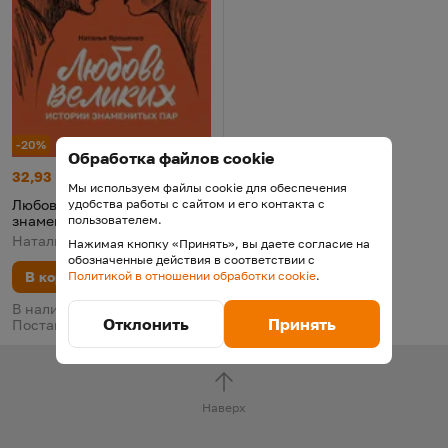
-20%
Обработка файлов cookie
Любовь великих: истории знаменитых пар
Цена:
Старая цена:
32,93 р.
41,16
Мы используем файлы cookie для обеспечения
Любовь великих: истории
удобства работы с сайтом и его контакта с
знаменитых пар
пользователем.
Наталья Ярошенко, 2026
Нажимая кнопку «Принять», вы даете согласие на
обозначенные действия в соответствии с
В корзину
Политикой в отношении обработки cookie
.
В наличии у поставщика.
Отклонить
Принять
Поставка 19 августа
Наверх