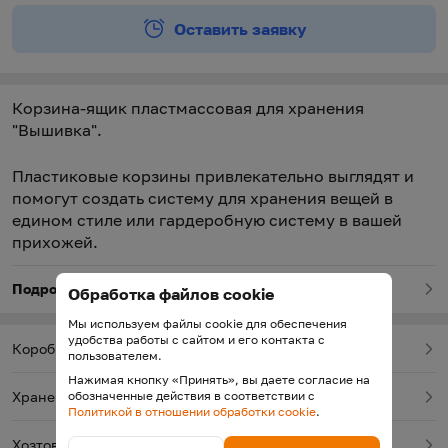
Оставить заявку
Корзина-ящик пластмассовая для хранения
"Вышивка".
Пластиковые корзины привлекательно выглядят и
помогут создать систему для хранения вещей в
едином стиле или гардеробную систему в вашей
прихожей.
Подробнее о товаре
Обработка файлов cookie
Мы используем файлы cookie для обеспечения
удобства работы с сайтом и его контакта с
Коробки, корзины, ящики для хранения
пользователем.
Нажимая кнопку «Принять», вы даете согласие на
обозначенные действия в соответствии с
Хранение вещей
Политикой в отношении обработки cookie
.
Хозтовары