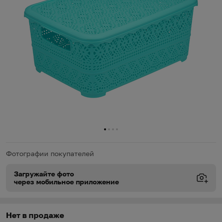
0
1
2
3
Фотографии покупателей
Загружайте фото
через мобильное приложение
Виды доставки
Виды доставки
https://oz.by/help/assistant.phtml?l=i.order.supply
Нет в продаже