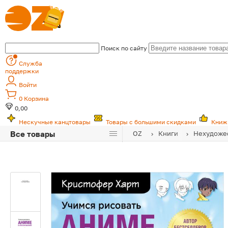
Поиск по сайту
Служба
поддержки
Войти
0
Корзина
0,00
Нескучные канцтовары
Товары с большими скидками
Книж
Все товары
OZ
Книги
Нехудожес