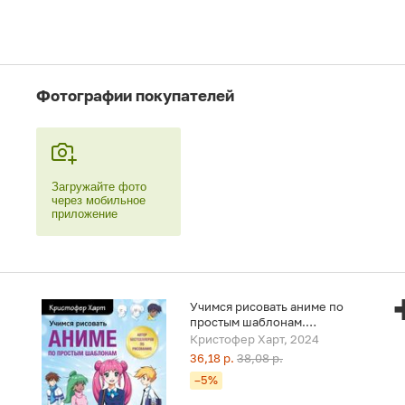
Фотографии покупателей
Загружайте фото
через мобильное
приложение
Учимся рисовать аниме по
простым шаблонам.
Руководство по созданию
Кристофер Харт, 2024
персонажей в любимом жанре
36,18 р.
38,08 р.
–5%