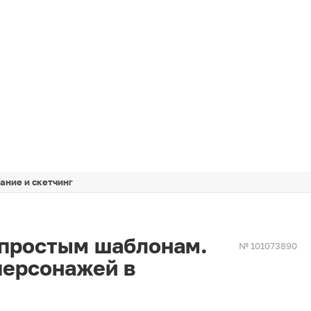
ание и скетчинг
 простым шаблонам.
№ 101073890
персонажей в