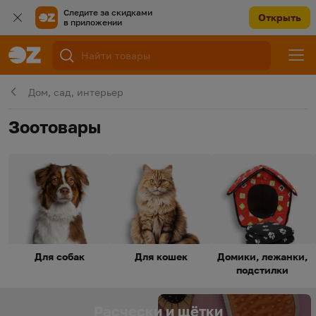
Следите за скидками
Открыть
в приложении
Дом, сад, интерьер
Зоотовары
Для собак
Для кошек
Домики, лежанки,
подстилки
Расчески и щётки
Расчески и щётки
Расчески и щётки
для животных