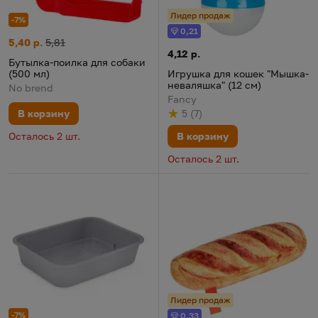
Лидер продаж
-7%
0,21
Бонус
Бутылка-поилка для собаки (500 мл)
Цена:
Старая цена:
5,40 р.
5,81
Игрушка для кошек "Мышка-не
Цена:
4,12 р.
Бутылка-поилка для собаки
Игрушка для кошек "Мышка-
(500 мл)
неваляшка" (12 см)
No brend
Fancy
5
(
7
)
В корзину
Рейтинг
из 5
по результату
голосов
В корзину
Осталось 2 шт.
Осталось 2 шт.
Лидер продаж
-7%
0,33