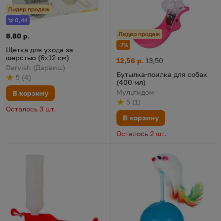
Лидер продаж
0,44
Бонус
Лидер продаж
Щетка для ухода за шерстью (6х12 см)
Цена:
8,80 р.
-7%
Щетка для ухода за
шерстью (6х12 см)
Бутылка-поилка для собак (40
Цена:
Старая цена:
12,56 р.
13,50
Darvish (Дарвиш)
Бутылка-поилка для собак
5
(
4
)
Рейтинг
из 5
по результату
голосов
(400 мл)
Мультидом
В корзину
5
(
1
)
Рейтинг
из 5
по результату
голосов
Осталось 3 шт.
В корзину
Осталось 2 шт.