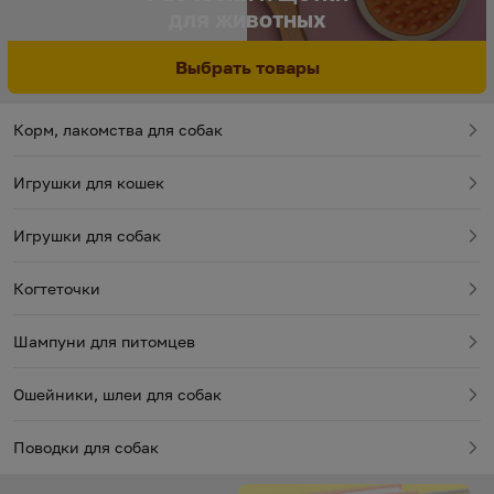
для животных
для животных
Выбрать товары
Подразделы
Корм, лакомства для собак
Игрушки для кошек
Игрушки для собак
Когтеточки
Шампуни для питомцев
Ошейники, шлеи для собак
Поводки для собак
Книги по ветеринарии