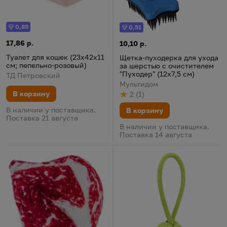
0,89
0,51
Бонус
Бонус
Туалет для кошек (23х42х11 см; пепельно-розовый)
Цена:
17,86 р.
Щетка-пуходерка для ухода за
Цена:
10,10 р.
Туалет для кошек (23х42х11
Щетка-пуходерка для ухода
см; пепельно-розовый)
за шерстью с очистителем
"Пуходер" (12х7,5 см)
ТД Петровский
Мультидом
В корзину
2
(
1
)
Рейтинг
из 5
по результату
голосов
В наличии у поставщика.
В корзину
Поставка 21 августа
В наличии у поставщика.
Поставка 14 августа