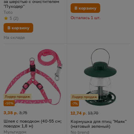
за шерстью с очистителем
"Пуходер"
В корзину
Toto
Осталась 1 шт.
5
(
2
)
Рейтинг
из 5
по результату
голосов
В корзину
На складе
Лидер продаж
Лидер продаж
-10%
-7%
Шлея с поводком (40-55 см; поводок 1,8 м)
Цена:
Старая цена:
3,38 р.
3,75
Кормушка для птиц "Маяк" (м
Цена:
Старая цена:
12,74 р.
13,70
Шлея с поводком (40-55 см;
Кормушка для птиц "Маяк"
поводок 1,8 м)
(матовый зеленый)
Мультидом
No brend