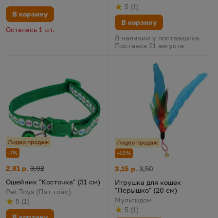
5
(
1
)
Рейтинг
из 5
по результату
голосов
В корзину
В корзину
Осталась 1 шт.
В наличии у поставщика.
Поставка 21 августа
Лидер продаж
Лидер продаж
-7%
-10%
Ошейник "Косточка" (31 см)
Цена:
Старая цена:
2,81 р.
3,02
Игрушка для кошек "Перышко"
Цена:
Старая цена:
3,15 р.
3,50
Ошейник "Косточка" (31 см)
Игрушка для кошек
"Перышко" (20 см)
Pet Toys (Пэт тойс)
Мультидом
5
(
1
)
Рейтинг
из 5
по результату
голосов
5
(
1
)
Рейтинг
из 5
по результату
голосов
В корзину