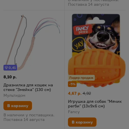
Поставка 14 августа
0,41
Бонус
Дразнилка для кошек на стеке "Змейка" (130 см)
Цена:
8,10 р.
Лидер продаж
-5%
Дразнилка для кошек на
стеке "Змейка" (130 см)
Игрушка для собак "Мячик рег
Цена:
Старая цена:
4,67 р.
4,92
Мультидом
Игрушка для собак "Мячик
В корзину
регби" (13х9х6 см)
Fancy
В наличии у поставщика.
Поставка 14 августа
В корзину