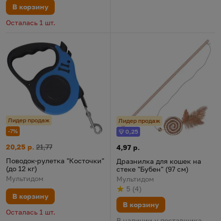
В корзину
Осталась 1 шт.
Лидер продаж
Лидер продаж
-7%
0,25
Бонус
Поводок-рулетка "Косточки" (до 12 кг)
Цена:
Старая цена:
20,25 р.
21,77
Дразнилка для кошек на стеке 
Цена:
4,97 р.
Поводок-рулетка "Косточки"
Дразнилка для кошек на
(до 12 кг)
стеке "Бубен" (97 см)
Мультидом
Мультидом
5
(
4
)
Рейтинг
из 5
по результату
голосов
В корзину
В корзину
Осталась 1 шт.
В наличии у поставщика.