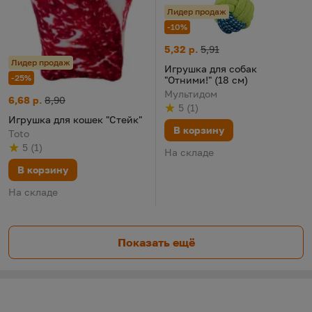
Лидер продаж
-10%
Игрушка для собак "Отними!" (
Цена:
Старая цена:
5,32 р.
5,91
Лидер продаж
Игрушка для собак
-25%
"Отними!" (18 см)
Мультидом
Игрушка для кошек "Стейк"
Цена:
Старая цена:
6,68 р.
8,90
5
(
1
)
Рейтинг
из 5
по результату
голосов
Игрушка для кошек "Стейк"
В корзину
Toto
5
(
1
)
Рейтинг
из 5
по результату
голосов
На складе
В корзину
На складе
Показать ещё