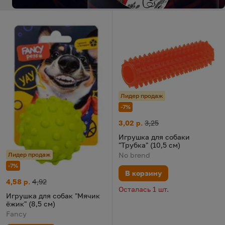
Лидер продаж
-7%
Игрушка для собаки "Трубка" (
Цена:
Старая цена:
3,02 р.
3,25
Игрушка для собаки
"Трубка" (10,5 см)
Лидер продаж
No brend
-7%
В корзину
Игрушка для собак "Мячик ёжик" (8,5 см)
Цена:
Старая цена:
4,58 р.
4,92
Осталась 1 шт.
Игрушка для собак "Мячик
ёжик" (8,5 см)
Fancy