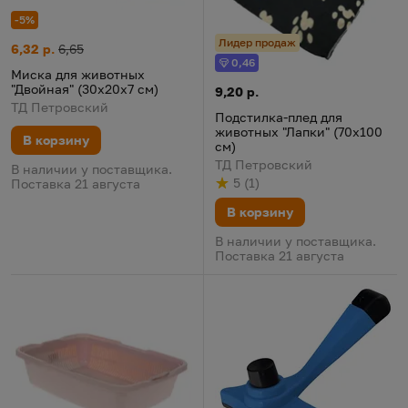
-5%
Лидер продаж
Миска для животных "Двойная" (30х20х7 см)
Цена:
Старая цена:
6,32 р.
6,65
0,46
Бонус
Миска для животных
"Двойная" (30х20х7 см)
Подстилка-плед для животных 
Цена:
9,20 р.
ТД Петровский
Подстилка-плед для
животных "Лапки" (70х100
В корзину
см)
ТД Петровский
В наличии у поставщика.
5
(
1
)
Поставка 21 августа
Рейтинг
из 5
по результату
голосов
В корзину
В наличии у поставщика.
Поставка 21 августа