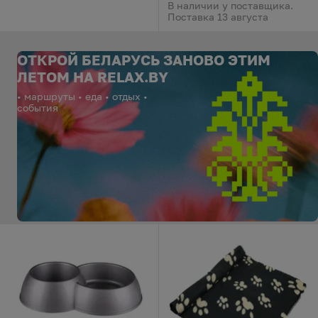
В наличии у поставщика.
Поставка 13 августа
ОТКРОЙ БЕЛАРУСЬ ЗАНОВО ЭТИМ
ЛЕТОМ НА RELAX.BY
• маршруты • еда • отдых •
события