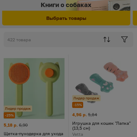
Книги о собаках
К
Книги о собаках
Выбрать товары
422 товара
Лидер продаж
-15%
Лидер продаж
Игрушка для кошек "Лапка" (13
Цена:
Старая цена:
4,96 р.
5,84
-25%
Игрушка для кошек "Лапка"
Щетка-пуходерка для ухода за шерстью с очистителем "Пуход
Цена:
Старая цена:
5,18 р.
6,90
(13,5 см)
Щетка-пуходерка для ухода
Vetta