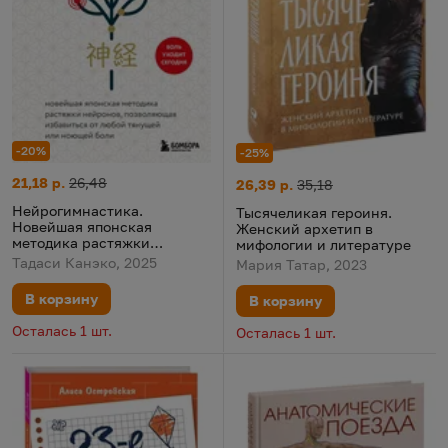
-20%
-25%
Нейрогимнастика. Новейшая японская методика растяжки не
Цена:
Старая цена:
21,18 р.
26,48
Тысячеликая героиня. Женски
Цена:
Старая цена:
26,39 р.
35,18
Нейрогимнастика.
Тысячеликая героиня.
Новейшая японская
Женский архетип в
методика растяжки
мифологии и литературе
нейронов, позволяющая
Тадаси Канэко, 2025
Мария Татар, 2023
избавиться от любой
тянущей или ноющей боли
В корзину
В корзину
Осталась 1 шт.
Осталась 1 шт.