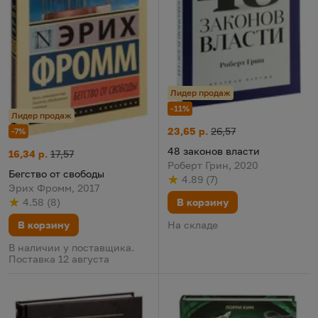
Лидер продаж
-11%
Лидер продаж
48 законов власти
Цена:
Старая цена:
23,65 р.
26,57
-7%
48 законов власти
Бегство от свободы
Цена:
Старая цена:
16,34 р.
17,57
Роберт Грин, 2020
Бегство от свободы
4.89
(
7
)
Рейтинг
из 5
по результату
голосов
Эрих Фромм, 2017
4.58
(
8
)
В корзину
Рейтинг
из 5
по результату
голосов
В корзину
На складе
В наличии у поставщика.
Поставка 12 августа