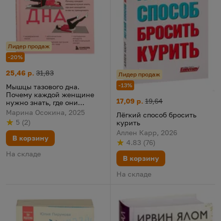
Лидер продаж
-20%
Мышцы тазового дна. Почему каждой женщине нужно знать, гд
Цена:
Старая цена:
25,46 р.
31,83
Лидер продаж
-13%
Мышцы тазового дна.
Почему каждой женщине
Лёгкий способ бросить курит
Цена:
Старая цена:
17,09 р.
19,64
нужно знать, где они
находятся и как их
Марина Осокина, 2025
Лёгкий способ бросить
тренировать
5
(
2
)
курить
Рейтинг
из 5
по результату
голосов
Аллен Карр, 2026
В корзину
4.83
(
76
)
Рейтинг
из 5
по результату
голосов
На складе
В корзину
На складе