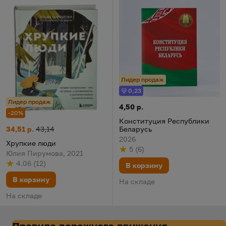
Лидер продаж
0,23
Бонус
Лидер продаж
Конституция Республики Бел
Цена:
4,50 р.
-20%
Конституция Республики
Хрупкие люди
Цена:
Старая цена:
Беларусь
34,51 р.
43,14
2026
Хрупкие люди
5
(
6
)
Рейтинг
из 5
по результату
голосов
Юлия Пирумова, 2021
4.06
(
12
)
В корзину
Рейтинг
из 5
по результату
голосов
В корзину
На складе
На складе