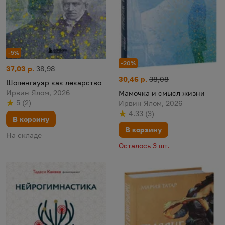
-5%
-20%
Шопенгауэр как лекарство
Цена:
Старая цена:
37,03 р.
38,98
Мамочка и смысл жизни
Цена:
Старая цена:
30,46 р.
38,08
Шопенгауэр как лекарство
Ирвин Ялом, 2026
Мамочка и смысл жизни
5
(
2
)
Ирвин Ялом, 2026
Рейтинг
из 5
по результату
голосов
4.33
(
3
)
Рейтинг
из 5
по результату
голосов
В корзину
В корзину
На складе
Осталось 3 шт.