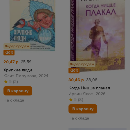
Лидер продаж
-20%
Хрупкие люди
Цена:
Старая цена:
20,47 р.
25,59
Лидер продаж
Хрупкие люди
-20%
Юлия Пирумова, 2024
Когда Ницше плакал
Цена:
Старая цена:
30,46 р.
38,08
5
(
2
)
Рейтинг
из 5
по результату
голосов
Когда Ницше плакал
В корзину
Ирвин Ялом, 2026
5
(
8
)
На складе
Рейтинг
из 5
по результату
голосов
В корзину
На складе