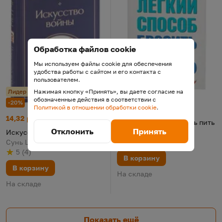
Обработка файлов cookie
Мы используем файлы cookie для обеспечения
удобства работы с сайтом и его контакта с
пользователем.
Лидер продаж
Лидер продаж
Нажимая кнопку «Принять», вы даете согласие на
-13%
обозначенные действия в соответствии с
-20%
Легкий способ бросить пить
Цена:
Старая цена:
Политикой в отношении обработки cookie
.
18,64 р.
21,43
Искусство войны
Цена:
Старая цена:
14,32 р.
17,90
Легкий способ бросить пить
Отклонить
Принять
Аллен Карр, 2018
Искусство войны
4.89
(
10
)
Сунь Цзы, 2022
Рейтинг
из 5
по результату
голосов
5
(
4
)
Рейтинг
из 5
по результату
голосов
В корзину
В корзину
На складе
На складе
Показать ещё