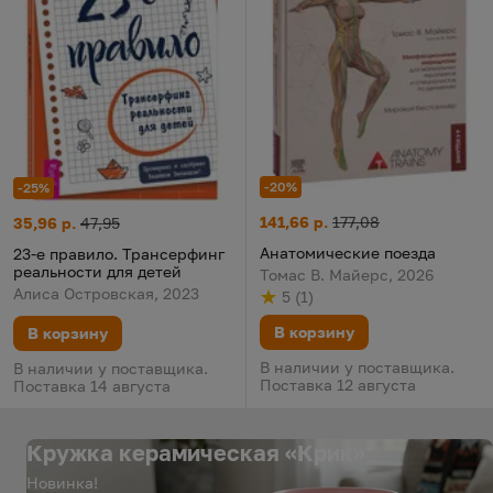
-20%
-25%
Анатомические поезда
Цена:
Старая цена:
23-е правило. Трансерфинг реальности для детей
Цена:
Старая цена:
141,66 р.
177,08
35,96 р.
47,95
Анатомические поезда
23-е правило. Трансерфинг
реальности для детей
Томас В. Майерс, 2026
Алиса Островская, 2023
5
(
1
)
Рейтинг
из 5
по результату
голосов
В корзину
В корзину
В наличии у поставщика.
В наличии у поставщика.
Поставка 12 августа
Поставка 14 августа
Кружка керамическая «Крик»
Новинка!