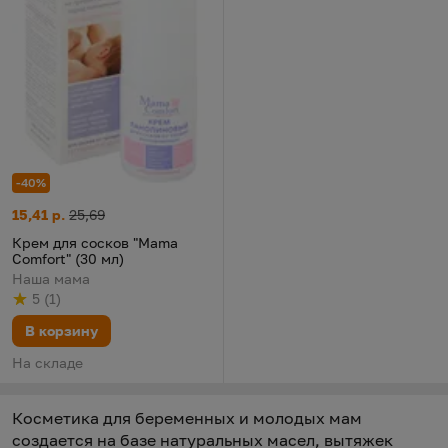
-40%
Крем для сосков "Mama Comfort" (30 мл)
Цена:
Старая цена:
15,41 р.
25,69
Крем для сосков "Mama
Comfort" (30 мл)
Наша мама
5
(
1
)
Рейтинг
из 5
по результату
голосов
В корзину
На складе
Косметика для беременных и молодых мам
создается на базе натуральных масел, вытяжек