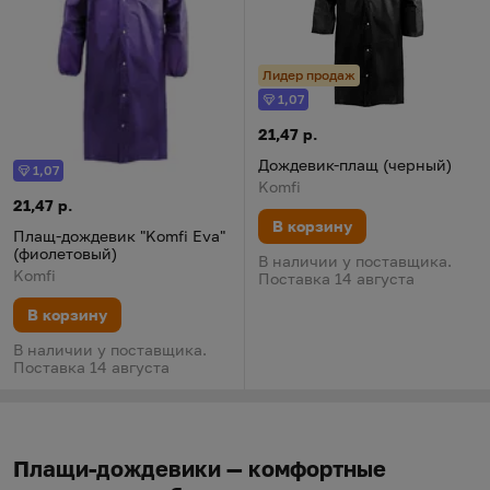
Лидер продаж
1,07
Бонус
Дождевик-плащ (черный)
Цена:
21,47 р.
Дождевик-плащ (черный)
1,07
Бонус
Komfi
Плащ-дождевик "Komfi Eva" (фиолетовый)
Цена:
21,47 р.
В корзину
Плащ-дождевик "Komfi Eva"
(фиолетовый)
В наличии у поставщика.
Komfi
Поставка 14 августа
В корзину
В наличии у поставщика.
Поставка 14 августа
Плащи-дождевики — комфортные