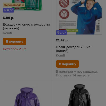
Лидер продаж
0,35
Бонус
Дождевик-пончо с рукавами (зеленый)
Цена:
6,99 р.
Дождевик-пончо с рукавами
(зеленый)
Komfi
1,07
Бонус
Плащ-дождевик "Eva" (синий)
Цена:
21,47 р.
В корзину
Плащ-дождевик "Eva"
Осталось 2 шт.
(синий)
Komfi
В корзину
В наличии у поставщика.
Поставка 14 августа