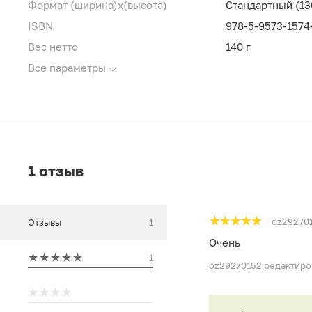
Формат (ширина)х(высота)
Стандартный (13
ISBN
978-5-9573-1574
Вес нетто
140 г
Все параметры
1 отзыв
oz29270
Отзывы
1
Очень
1
oz29270152
редактиров