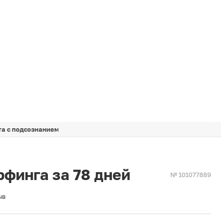
та с подсознанием
финга за 78 дней
№ 101077889
ыв