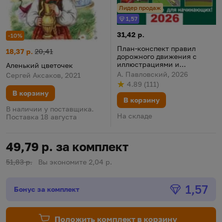
Лидер продаж
1,57
Бонус
План-конспект правил дорож
Цена:
31,42 р.
-10%
План-конспект правил
Аленький цветочек
Цена:
Старая цена:
18,37 р.
20,41
дорожного движения с
иллюстрациями и
Аленький цветочек
примерами для учащихся
А. Павловский, 2026
Сергей Аксаков, 2021
автошкол 2026
4.89
(
111
)
Рейтинг
из 5
по результату
голосов
В корзину
В корзину
В наличии у поставщика.
На складе
Поставка 18 августа
49,79 р. за комплект
51,83 р.
Вы экономите 2,04 р.
Бонус
1,57
Бонус за комплект
Положить комплект в корзину