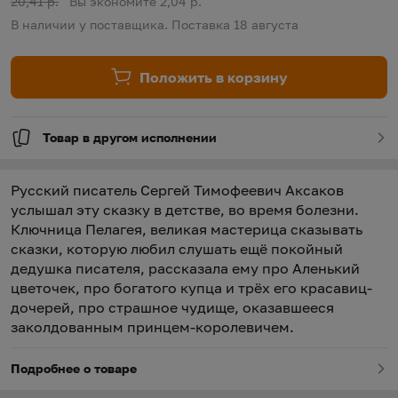
Старая цена:
20,41 р.
Вы экономите 2,04 р.
В наличии у поставщика. Поставка 18 августа
Положить в корзину
Товар в другом исполнении
Русский писатель Сергей Тимофеевич Аксаков
услышал эту сказку в детстве, во время болезни.
Ключница Пелагея, великая мастерица сказывать
сказки, которую любил слушать ещё покойный
дедушка писателя, рассказала ему про Аленький
цветочек, про богатого купца и трёх его красавиц-
дочерей, про страшное чудище, оказавшееся
заколдованным принцем-королевичем.
Подробнее о товаре