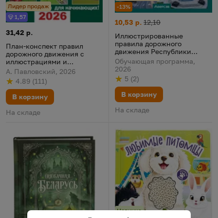
Лидер продаж
-13%
1,57
Бонус
Иллюстрированные правила д
Цена:
Старая цена:
10,53 р.
12,10
План-конспект правил дорожного движения с иллюстрациями
Цена:
31,42 р.
Иллюстрированные
правила дорожного
План-конспект правил
движения Республики
дорожного движения с
Беларусь
Обучающая программа,
иллюстрациями и
2026
примерами для учащихся
А. Павловский, 2026
автошкол 2026
5
(
2
)
4.89
(
111
)
Рейтинг
из 5
по результату
голосов
Рейтинг
из 5
по результату
голосов
В корзину
В корзину
На складе
На складе
Новинка