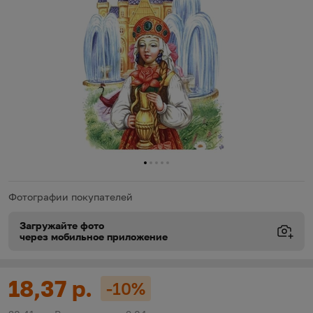
0
1
2
3
4
Фотографии покупателей
Загружайте фото
через мобильное приложение
Виды доставки
Виды доставки
https://oz.by/help/assistant.phtml?l=i.order.supply
Цена:
18,37 р.
-10%
Скидка: