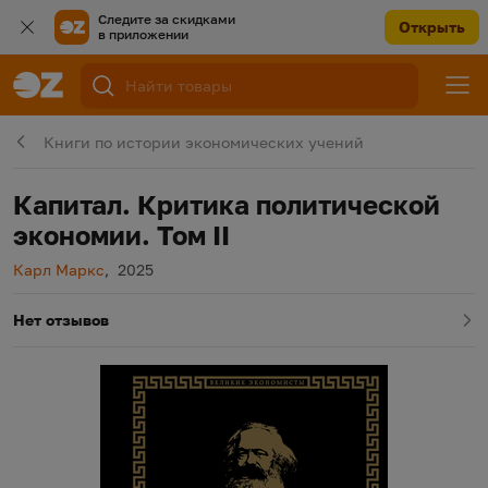
Следите за скидками
Открыть
в приложении
Книги по истории экономических учений
Капитал. Критика политической
экономии. Том II
Автор
Год издания
Карл Маркс
,
2025
Нет отзывов