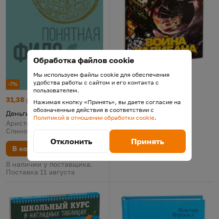
Обработка файлов cookie
-10%
Мы используем файлы cookie для обеспечения
Война Калибана
Цена:
Старая цена:
52,14 р.
57,93
удобства работы с сайтом и его контакта с
-7%
пользователем.
Война Калибана
Деньги
Цена:
Старая цена:
31,38 р.
33,74
Нажимая кнопку «Принять», вы даете согласие на
Джеймс Кори, 2025
обозначенные действия в соответствии с
Деньги
Политикой в отношении обработки cookie
.
Аристотель, Бенедикт
В корзину
Спиноза, Карл Маркс, 2024
Осталось 2 шт.
Отклонить
Принять
В корзину
В наличии у поставщика.
Поставка 11 августа