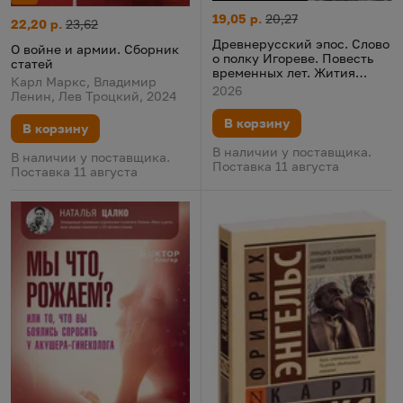
Древнерусский эпос. Слово о
Цена:
Старая цена:
19,05 р.
20,27
О войне и армии. Сборник статей
Цена:
Старая цена:
22,20 р.
23,62
Древнерусский эпос. Слово
О войне и армии. Сборник
о полку Игореве. Повесть
статей
временных лет. Жития
Карл Маркс, Владимир
святых
2026
Ленин, Лев Троцкий, 2024
В корзину
В корзину
В наличии у поставщика.
В наличии у поставщика.
Поставка 11 августа
Поставка 11 августа