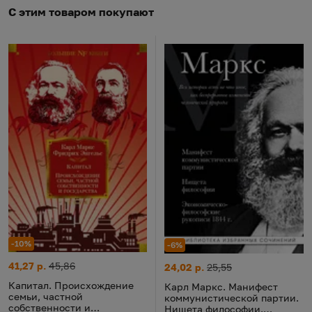
С этим товаром покупают
-10%
-6%
Капитал. Происхождение семьи, частной собственности и го
Цена:
Старая цена:
41,27 р.
45,86
Карл Маркс. Манифест комму
Цена:
Старая цена:
24,02 р.
25,55
Капитал. Происхождение
Карл Маркс. Манифест
семьи, частной
коммунистической партии.
собственности и
Нищета философии.