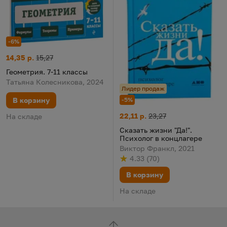
-6%
Геометрия. 7-11 классы
Цена:
Старая цена:
14,35 р.
15,27
Геометрия. 7-11 классы
Татьяна Колесникова, 2024
Лидер продаж
-5%
В корзину
Сказать жизни "Да!". Психоло
Цена:
Старая цена:
22,11 р.
23,27
На складе
Сказать жизни "Да!".
Психолог в концлагере
Виктор Франкл, 2021
4.33
(
70
)
Рейтинг
из 5
по результату
голосов
В корзину
На складе