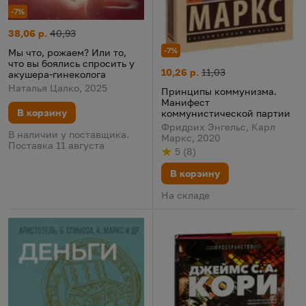
-7%
Мы что, рожаем? Или то, что вы боялись спросить у акушера-
Цена:
Старая цена:
38,06 р.
40,93
-7%
Мы что, рожаем? Или то,
что вы боялись спросить у
Принципы коммунизма. Мани
Цена:
Старая цена:
10,26 р.
11,03
акушера-гинеколога
Наталья Цалко, 2025
Принципы коммунизма.
Манифест
В корзину
коммунистической партии
Фридрих Энгельс, Карл
В наличии у поставщика.
Маркс, 2020
Поставка 11 августа
5
(
8
)
Рейтинг
из 5
по результату
голосов
В корзину
На складе