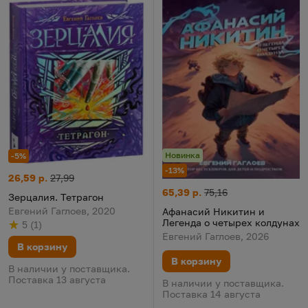
Новинка
-5%
-13%
Зерцалия. Тетрагон
Цена:
Старая цена:
26,59 р.
27,99
Афанасий Никитин и Легенда 
Цена:
Старая цена:
65,39 р.
75,16
Зерцалия. Тетрагон
Евгений Гаглоев, 2020
Афанасий Никитин и
Легенда о четырех колдунах
5
(
1
)
Рейтинг
из 5
по результату
голосов
Евгений Гаглоев, 2026
В корзину
В корзину
В наличии у поставщика.
Поставка 13 августа
В наличии у поставщика.
Поставка 14 августа