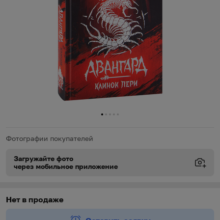
0
1
2
3
4
Фотографии покупателей
Загружайте фото
через мобильное приложение
Виды доставки
Виды доставки
https://oz.by/help/assistant.phtml?l=i.order.supply
Нет в продаже