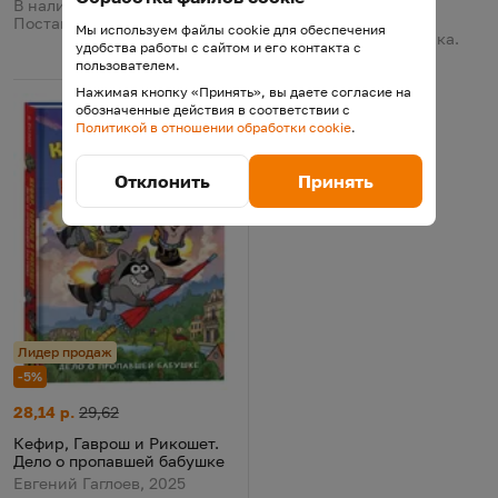
В корзину
В наличии у поставщика.
Поставка 11 августа
Мы используем файлы cookie для обеспечения
В наличии у поставщика.
удобства работы с сайтом и его контакта с
Поставка 13 августа
пользователем.
Нажимая кнопку «Принять», вы даете согласие на
обозначенные действия в соответствии с
Политикой в отношении обработки cookie
.
Отклонить
Принять
Лидер продаж
-5%
Кефир, Гаврош и Рикошет. Дело о пропавшей бабушке
Цена:
Старая цена:
28,14 р.
29,62
Кефир, Гаврош и Рикошет.
Дело о пропавшей бабушке
Евгений Гаглоев, 2025