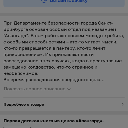
Оставить заявку
При Департаменте безопасности города Санкт-
Эринбурга основан особый отдел под названием
"Авангард". В нем работают совсем молодые ребята,
с особыми способностями – кто-то читает мысли,
кто-то превращается в пантеру, кто-то лечит
прикосновением. Их приглашают вести
расследование в тех случаях, когда в преступление
замешано колдовство, что-то странное и
необъяснимое.
Во время расследования очередного дела
выясняется, что в городе действует общество
Показать полное описание
наемных убийц "Красная Сколопендра" под
руководством некоего Матриарха. Все убийцы –
Подробнее о товаре
демоны из параллельного мира, вселившиеся в тела
людей. "Красную Сколопендру" уничтожают, но
Матриарху все же удается уцелеть. Тело ее гибнет,
Первая детская книга из цикла «Авангард».
но дух переселяется в юную девочку Эвиту, о