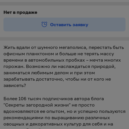
Виды доставки
Виды доставки
https://oz.by/help/assistant.phtml?l=i.order.supply
Нет в продаже
Оставить заявку
Жить вдали от шумного мегаполиса, перестать быть
офисным планктоном и больше не терять массу
времени в автомобильных пробках – мечта многих
горожан. Возможно ли наслаждаться природой,
заниматься любимым делом и при этом
зарабатывать достаточно, чтобы ни от кого не
зависеть?
Более 106 тысяч подписчиков автора блога
"Секреты загородной жизни" не просто
вдохновляются ее опытом, но и успешно пользуются
рекомендациями по выращиванию различных
овощных и декоративных культур для себя и на