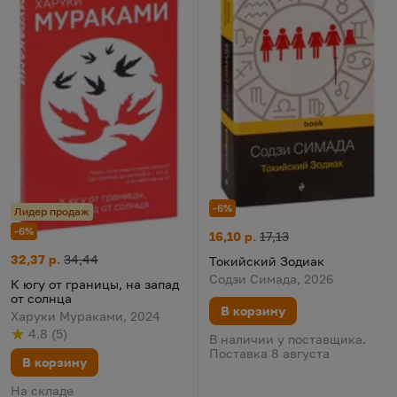
-6%
Лидер продаж
-6%
Токийский Зодиак
Цена:
Старая цена:
16,10 р.
17,13
К югу от границы, на запад от солнца
Цена:
Старая цена:
32,37 р.
34,44
Токийский Зодиак
Содзи Симада, 2026
К югу от границы, на запад
от солнца
В корзину
Харуки Мураками, 2024
4.8
(
5
)
В наличии у поставщика.
Рейтинг
из 5
по результату
голосов
Поставка 8 августа
В корзину
На складе