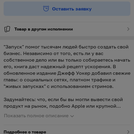
Оставить заявку
Товар в другом исполнении
"Запуск" помог тысячам людей быстро создать свой
бизнес. Независимо от того, есть ли у вас
собственное дело или вы только собираетесь начать
его, книга даст надежный рецепт ускорения. В
обновленное издание Джефф Уокер добавил свежие
главы: о социальных сетях, платном трафике и
"живых запусках" с использованием стримов.
Задумайтесь: что, если бы вы могли вывести свой
продукт на рынок, подобно Apple или крупной
голливудской студии? Что, если бы потенциальные
Показать полное описание
покупатели считали дни до того момента, когда они
смогут купить ваш продукт? Что, если бы вы смогли
Подробнее о товаре
обеспечить такое позиционирование на рынке,