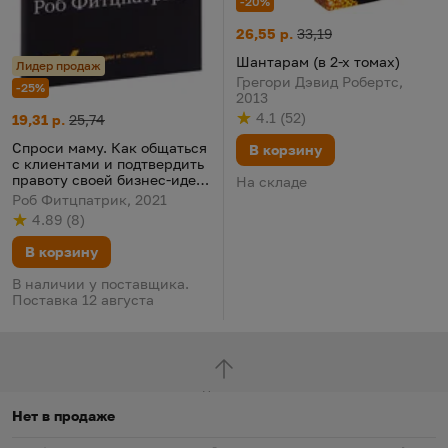
-20%
Шантарам (в 2-х томах)
Цена:
Старая цена:
26,55 р.
33,19
Шантарам (в 2-х томах)
Лидер продаж
Грегори Дэвид Робертс,
-25%
2013
4.1
(
52
)
Спроси маму. Как общаться с клиентами и подтвердить правот
Цена:
Старая цена:
19,31 р.
25,74
Рейтинг
из 5
по результату
голосов
Спроси маму. Как общаться
В корзину
с клиентами и подтвердить
правоту своей бизнес-идеи,
На складе
если все кругом врут?
Роб Фитцпатрик, 2021
4.89
(
8
)
Рейтинг
из 5
по результату
голосов
В корзину
В наличии у поставщика.
Поставка 12 августа
Наверх
Нет в продаже