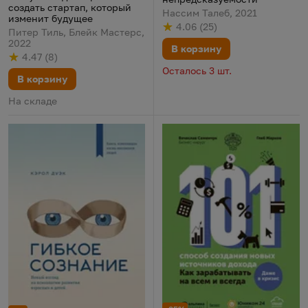
создать стартап, который
Нассим Талеб, 2021
изменит будущее
4.06
(
25
)
Рейтинг
из 5
по результату
голосов
Питер Тиль, Блейк Мастерс,
2022
В корзину
4.47
(
8
)
Рейтинг
из 5
по результату
голосов
Осталось 3 шт.
В корзину
На складе