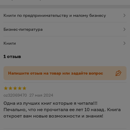
которое почти полностью устранило бы
конкуренцию?
Книги по предпринимательству и малому бизнесу
Теперь вопрос заключается в следующем: вы в
Бизнес-литература
самом деле собираетесь начать работать медленно
и вскоре угаснуть? Конечно нет, вы готовы
осуществить старт, который изменит будущее
Книги
вашего бизнеса и вашу жизнь.
1 отзыв
Напишите отзыв на товар или задайте вопрос
Р
oz32069470
27 мая 2024
Одна из лучших книг которые я читала!!!
Печально, что не прочитала ее лет 10 назад. Книга
откроет вам новые возможности и знания!