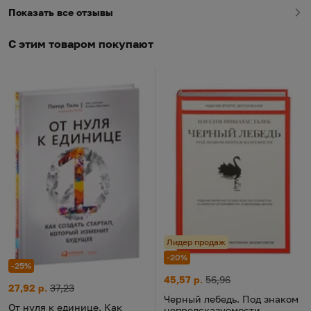
Показать все отзывы
С этим товаром покупают
Лидер продаж
-20%
-25%
Черный лебедь. Под знаком н
Цена:
Старая цена:
45,57 р.
56,96
От нуля к единице. Как создать стартап, который изменит бу
Цена:
Старая цена:
27,92 р.
37,23
Черный лебедь. Под знаком
От нуля к единице. Как
непредсказуемости