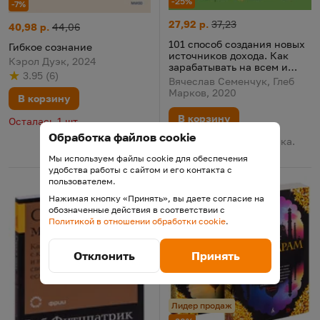
-25%
-7%
101 способ создания новых ис
Цена:
Старая цена:
27,92 р.
37,23
Гибкое сознание
Цена:
Старая цена:
40,98 р.
44,06
101 способ создания новых
Гибкое сознание
источников дохода. Как
Кэрол Дуэк, 2024
зарабатывать на всем и
3.95
(
6
)
всегда
Рейтинг
из 5
по результату
голосов
Вячеслав Семенчук, Глеб
Марков, 2020
В корзину
В корзину
Осталась 1 шт.
Обработка файлов cookie
В наличии у поставщика.
Поставка 12 августа
Мы используем файлы cookie для обеспечения
удобства работы с сайтом и его контакта с
пользователем.
Нажимая кнопку «Принять», вы даете согласие на
обозначенные действия в соответствии с
Политикой в отношении обработки cookie
.
Отклонить
Принять
Лидер продаж