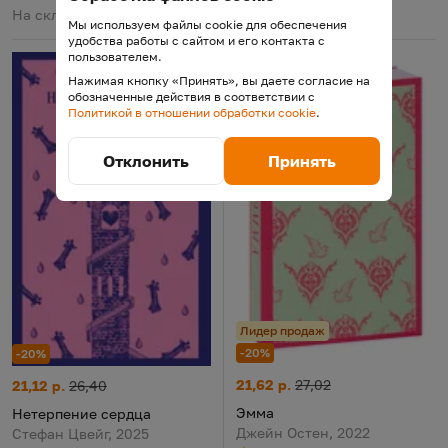
На складе
Осталось 3 шт.
Мы используем файлы cookie для обеспечения
удобства работы с сайтом и его контакта с
пользователем.
Нажимая кнопку «Принять», вы даете согласие на
обозначенные действия в соответствии с
Политикой в отношении обработки cookie
.
Отклонить
Принять
Лидер продаж
-20%
-20%
Эмма
Цена:
Старая цена:
Нетерпение сердца
Цена:
Старая цена:
21,62 р.
27,02
21,12 р.
26,40
Эмма
Нетерпение сердца
Джейн Остен, 2022
Стефан Цвейг, 2025