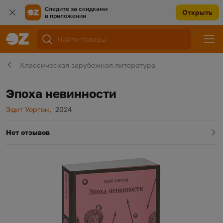
Следите за скидками
Открыть
в приложении
Классическая зарубежная литература
Эпоха невинности
Автор
Год издания
Эдит Уортон
,
2024
Нет отзывов