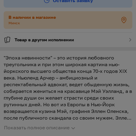
Оставить заявку
В наличии в магазине
Минск
Товар в другом исполнении
"Эпоха невинности" – это история любовного
треугольника и при этом широкая картина нью-
йоркского высшего общества конца 70-х годов XIX
века. Ньюленд Арчер – амбициозный и
респектабельный адвокат, ведет обыденную жизнь,
собирается жениться на красавице Мэй Уэлланд, а в
глубине души он желает страсти среди своих
рутинных дней. Но вот из Европы в Нью-Йорк
возвращается кузина Мэй, графиня Эллен Оленска,
после публичного скандала со своим мужем. Эллен
Оленска очень красива, весь ее образ окутан
Показать полное описание
тайнами, и для консервативного нью-йоркского