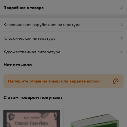
общества ее поведение и взгляды недопустимы.
Подробнее о товаре
Ньюленд очарован Эллен, он влюбляется в нее...
Классическая зарубежная литература
Классическая литература
Художественная литература
Нет отзывов
Напишите отзыв на товар или задайте вопрос
С этим товаром покупают