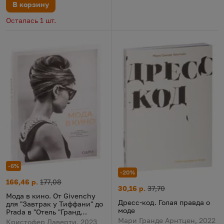
В корзину
Осталась 1 шт.
-6%
-20%
Мода в кино. От Givenchy для "Завтрак у Тиффани" до Prada в
Цена:
Старая цена:
166,46 р.
177,08
Дресс-код. Голая правда о мо
Цена:
Старая цена:
30,16 р.
37,70
Мода в кино. От Givenchy
Дресс-код. Голая правда о
для "Завтрак у Тиффани" до
моде
Prada в "Отель "Гранд
Будапешт"
Мари Гранде Арнтцен, 2022
Кристофер Лаверти, 2023