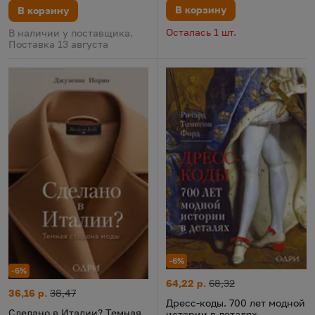
В корзину
В корзину
Осталась 1 шт.
В наличии у поставщика.
Поставка 13 августа
-6%
-6%
Дресс-коды. 700 лет модной и
Цена:
Старая цена:
64,22 р.
68,32
Сделано в Италии? Темная сторона моды
Цена:
Старая цена:
36,16 р.
38,47
Дресс-коды. 700 лет модной
Сделано в Италии? Темная
истории в деталях