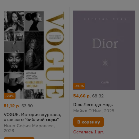
-20%
Dior. Легенда моды
Цена:
Старая цена:
54,66 р.
68,32
-20%
Dior. Легенда моды
VOGUE. История журнала, ставшего "библией моды"
Цена:
Старая цена:
51,12 р.
63,90
Майкл О`Нил, 2025
VOGUE. История журнала,
ставшего "библией моды"
В корзину
Нина-София Мираллес,
2026
Осталась 1 шт.