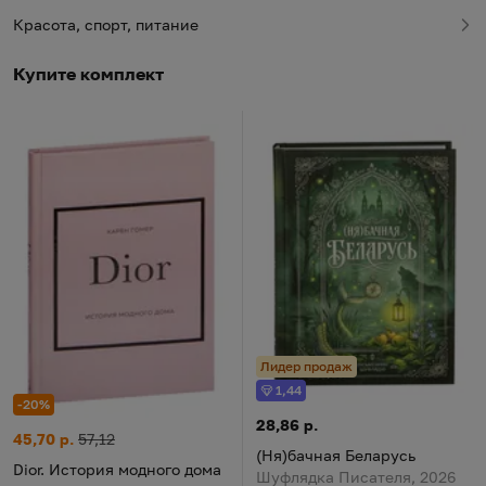
Красота, спорт, питание
Купите комплект
Лидер продаж
1,44
Бонус
-20%
(Ня)бачная Беларусь
Цена:
28,86 р.
Dior. История модного дома
Цена:
Старая цена:
45,70 р.
57,12
(Ня)бачная Беларусь
Dior. История модного дома
Шуфлядка Писателя, 2026