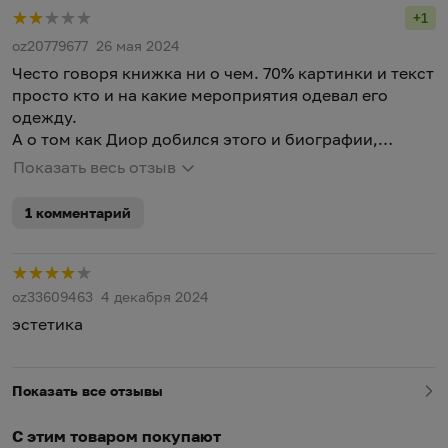
+1
Рейт
oz20779677
26 мая 2024
Често говоря книжка ни о чем. 70% картинки и текст
просто кто и на какие мероприятия одевал его
одежду.
А о том как Диор добился этого и биографии,
вообще нет. Одна вода
Показать весь отзыв
1 комментарий
Р
oz33609463
4 декабря 2024
эстетика
Показать все отзывы
С этим товаром покупают