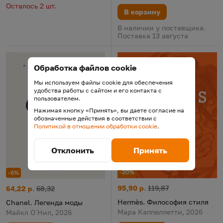
Осталось 2 шт.
В корзину
В наличии у поставщика.
Поставка 13 августа
Обработка файлов cookie
Мы используем файлы cookie для обеспечения
удобства работы с сайтом и его контакта с
пользователем.
Нажимая кнопку «Принять», вы даете согласие на
обозначенные действия в соответствии с
Политикой в отношении обработки cookie
.
Отклонить
Принять
-20%
-6%
Hermès. Философия стиля
Цена:
Старая цена:
Chanel. Легенда моды
Цена:
Старая цена:
95,90 р.
119,87
64,22 р.
68,32
Hermès. Философия стиля
Chanel. Легенда моды
Мара Каппеллетти, 2026
Майкл О`Нил, 2026