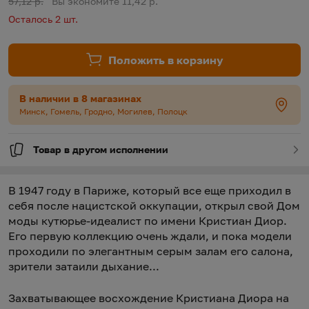
Старая цена:
57,12 р.
Вы экономите 11,42 р.
Осталось 2 шт.
Положить в корзину
В наличии в 8 магазинах
Минск, Гомель, Гродно, Могилев, Полоцк
Товар в другом исполнении
В 1947 году в Париже, который все еще приходил в
себя после нацистской оккупации, открыл свой Дом
моды кутюрье-идеалист по имени Кристиан Диор.
Его первую коллекцию очень ждали, и пока модели
проходили по элегантным серым залам его салона,
зрители затаили дыхание...
Захватывающее восхождение Кристиана Диора на