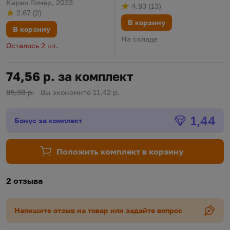
Карен Гомер, 2023
4.93
(
13
)
Рейтинг
из 5
по результату
голосов
2.67
(
2
)
Рейтинг
из 5
по результату
голосов
В корзину
В корзину
На складе
Осталось 2 шт.
74,56 р. за комплект
85,98 р.
Вы экономите 11,42 р.
Бонус
1,44
Бонус за комплект
Положить комплект в корзину
2 отзыва
Напишите отзыв на товар или задайте вопрос