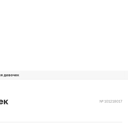
ля девочек
ек
№ 101218017