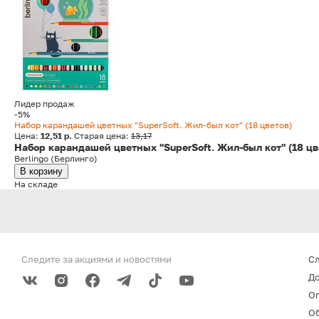
Лидер продаж
-5%
Набор карандашей цветных "SuperSoft. Жил-был кот" (18 цветов)
Цена:
12,51 р.
Старая цена:
13,17
Набор карандашей цветных "SuperSoft. Жил-был кот" (18 цв
Berlingo (Берлинго)
В корзину
На складе
Следите за акциями
и новостями
С
До
О
Об