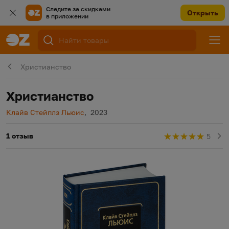
Следите за скидками
Открыть
в приложении
Христианство
Христианство
Автор
Год издания
Клайв Стейплз Льюис
,
2023
1 отзыв
5