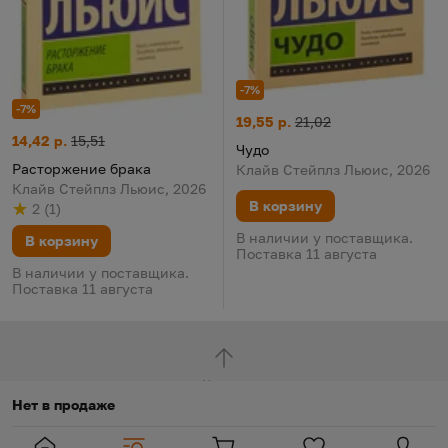
-7%
-7%
Чудо
Цена:
Старая цена:
19,55 р.
21,02
Расторжение брака
Цена:
Старая цена:
14,42 р.
15,51
Чудо
Расторжение брака
Клайв Стейплз Льюис, 2026
Клайв Стейплз Льюис, 2026
В корзину
2
(
1
)
Рейтинг
из 5
по результату
голосов
В наличии у поставщика.
В корзину
Поставка 11 августа
В наличии у поставщика.
Поставка 11 августа
Наверх
Нет в продаже
Глобальная навигация