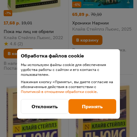
-6%
-7%
Хроники Нарнии
Цена:
Старая цена:
65,89 р.
70,10
Пока мы лиц не обрели
Цена:
Старая цена:
17,68 р.
19,01
Хроники Нарнии
Клайв Стейплз Льюис, 2025
Пока мы лиц не обрели
Клайв Стейплз Льюис, 2022
В корзину
4.6
(
2
)
Рейтинг
из 5
по результату
голосов
В наличии у поставщика.
В корзину
Поставка 11 августа
Обработка файлов cookie
В наличии у поставщика.
Мы используем файлы cookie для обеспечения
Поставка 11 августа
удобства работы с сайтом и его контакта с
пользователем.
Нажимая кнопку «Принять», вы даете согласие на
обозначенные действия в соответствии с
Политикой в отношении обработки cookie
.
Отклонить
Принять