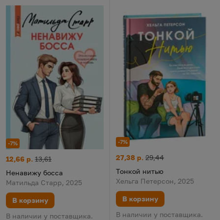
-7%
-7%
Тонкой нитью
Цена:
Старая цена:
27,38 р.
29,44
Ненавижу босса
Цена:
Старая цена:
12,66 р.
13,61
Тонкой нитью
Ненавижу босса
Хельга Петерсон, 2025
Матильда Старр, 2025
В корзину
В корзину
В наличии у поставщика.
В наличии у поставщика.