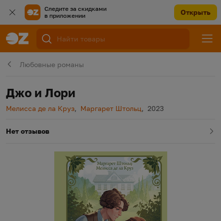
Следите за скидками
Открыть
в приложении
Любовные романы
Джо и Лори
Автор
Автор
Год издания
Мелисса де ла Круз
,
Маргарет Штольц
,
2023
Нет отзывов