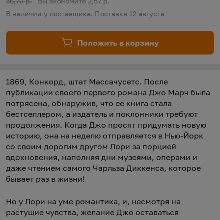
Старая цена:
36,70 р.
Вы экономите 2,57 р.
В наличии у поставщика. Поставка 12 августа
Положить в корзину
1869, Конкорд, штат Массачусетс. После
публикации своего первого романа Джо Марч была
потрясена, обнаружив, что ее книга стала
бестселлером, а издатель и поклонники требуют
продолжения. Когда Джо просят придумать новую
историю, она на неделю отправляется в Нью-Йорк
со своим дорогим другом Лори за порцией
вдохновения, наполняя дни музеями, операми и
даже чтением самого Чарльза Диккенса, которое
бывает раз в жизни!
Но у Лори на уме романтика, и, несмотря на
растущие чувства, желание Джо оставаться