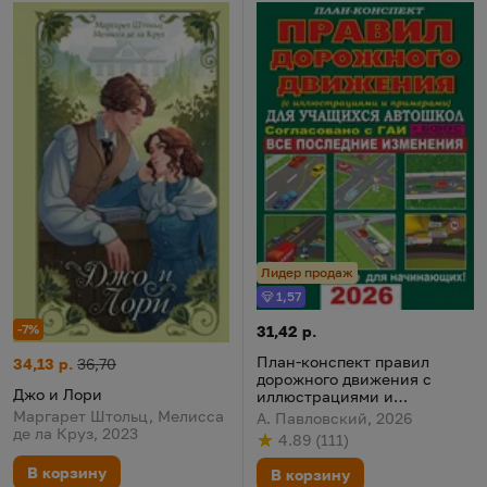
Лидер продаж
1,57
Бонус
-7%
План-конспект правил дорож
Цена:
31,42 р.
План-конспект правил
Джо и Лори
Цена:
Старая цена:
34,13 р.
36,70
дорожного движения с
Джо и Лори
иллюстрациями и
примерами для учащихся
Маргарет Штольц, Мелисса
А. Павловский, 2026
автошкол 2026
де ла Круз, 2023
4.89
(
111
)
Рейтинг
из 5
по результату
голосов
В корзину
В корзину