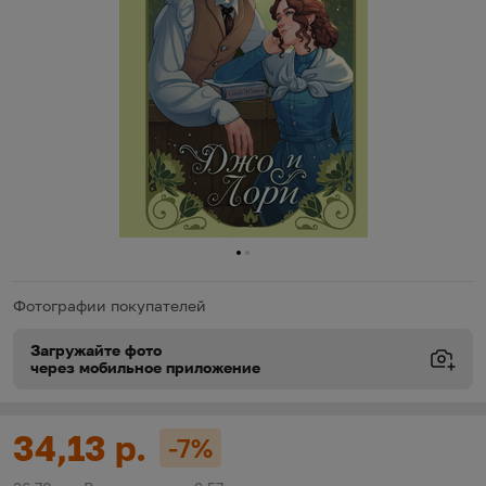
0
1
Фотографии покупателей
Загружайте фото
через мобильное приложение
Виды доставки
Виды доставки
https://oz.by/help/assistant.phtml?l=i.order.supply
Цена:
34,13 р.
-7%
Скидка: