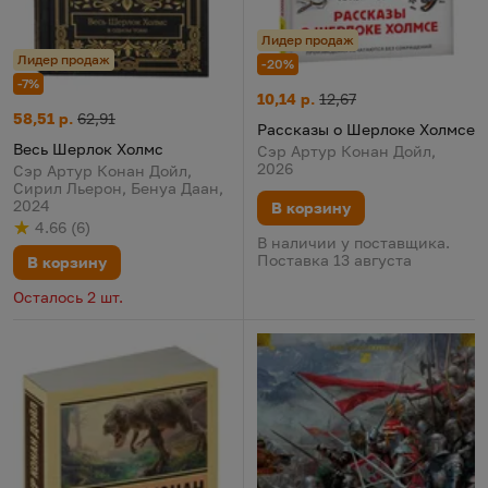
Лидер продаж
Лидер продаж
-20%
-7%
Рассказы о Шерлоке Холмсе
Цена:
Старая цена:
10,14 р.
12,67
Весь Шерлок Холмс
Цена:
Старая цена:
58,51 р.
62,91
Рассказы о Шерлоке Холмсе
Весь Шерлок Холмс
Сэр Артур Конан Дойл,
2026
Сэр Артур Конан Дойл,
Сирил Льерон, Бенуа Даан,
2024
В корзину
4.66
(
6
)
Рейтинг
из 5
по результату
голосов
В наличии у поставщика.
Поставка 13 августа
В корзину
Осталось 2 шт.