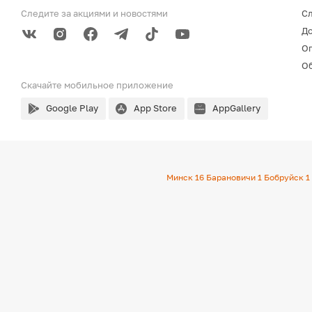
Следите за акциями
и новостями
С
До
О
Об
Скачайте мобильное
приложение
Google Play
App Store
AppGallery
Минск
16
Барановичи
1
Бобруйск
1