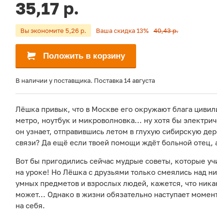
35,17 р.
Вы экономите 5,26 р.
Ваша скидка 13%
40,43 р.
Положить в корзину
В наличии у поставщика. Поставка 14 августа
Лёшка привык, что в Москве его окружают блага циви
метро, ноутбук и микроволновка... ну хотя бы электрич
он узнает, отправившись летом в глухую сибирскую де
связи? Да ещё если твоей помощи ждёт больной отец, а
Вот бы пригодились сейчас мудрые советы, которые у
на уроке! Но Лёшка с друзьями только смеялись над н
умных предметов и взрослых людей, кажется, что никак
может... Однако в жизни обязательно наступает момент
на себя.