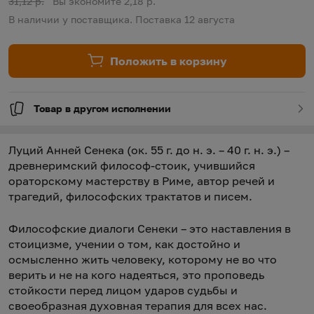
Старая цена:
31,12 р.
Вы экономите 2,18 р.
В наличии у поставщика. Поставка 12 августа
Положить в корзину
Товар в другом исполнении
Луций Анней Сенека (ок. 55 г. до н. э. – 40 г. н. э.) –
древнеримский философ-стоик, учившийся
ораторскому мастерству в Риме, автор речей и
трагедий, философских трактатов и писем.
Философские диалоги Сенеки – это наставления в
стоицизме, учении о том, как достойно и
осмысленно жить человеку, которому не во что
верить и не на кого надеяться, это проповедь
стойкости перед лицом ударов судьбы и
своеобразная духовная терапия для всех нас.