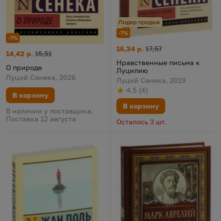
Лидер продаж
-7%
-7%
Нравственные письма к Луци
Цена:
Старая цена:
16,34 р.
17,57
О природе
Цена:
Старая цена:
14,42 р.
15,51
Нравственные письма к
О природе
Луцилию
Луций Сенека, 2026
Луций Сенека, 2019
4.5
(
4
)
Рейтинг
из 5
по результату
голосов
В корзину
В корзину
В наличии у поставщика.
Поставка 12 августа
Осталось 3 шт.