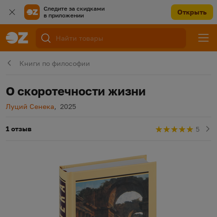
Следите за скидками
Открыть
в приложении
Книги по философии
О скоротечности жизни
Автор
Год издания
Луций Сенека
,
2025
1 отзыв
5