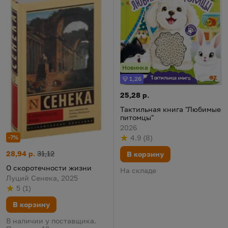
Новинка
1,26
Бонус
Тактильная книга "Любимые п
Цена:
25,28 р.
Тактильная книга "Любимые
питомцы"
2026
4.9
(
8
)
-7%
Рейтинг
из 5
по результату
голосов
О скоротечности жизни
Цена:
Старая цена:
28,94 р.
31,12
В корзину
О скоротечности жизни
На складе
Луций Сенека, 2025
5
(
1
)
Рейтинг
из 5
по результату
голосов
В корзину
В наличии у поставщика.