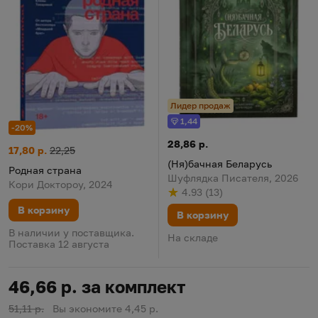
Лидер продаж
1,44
Бонус
-20%
(Ня)бачная Беларусь
Цена:
28,86 р.
Родная страна
Цена:
Старая цена:
17,80 р.
22,25
(Ня)бачная Беларусь
Родная страна
Шуфлядка Писателя, 2026
Кори Доктороу, 2024
4.93
(
13
)
Рейтинг
из 5
по результату
голосов
В корзину
В корзину
В наличии у поставщика.
На складе
Поставка 12 августа
46,66 р. за комплект
51,11 р.
Вы экономите 4,45 р.