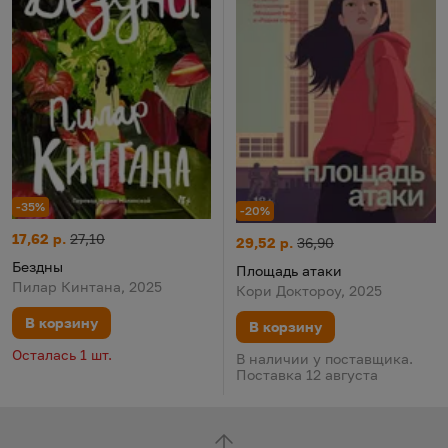
-35%
-20%
Бездны
Цена:
Старая цена:
17,62 р.
27,10
Площадь атаки
Цена:
Старая цена:
29,52 р.
36,90
Бездны
Площадь атаки
Пилар Кинтана, 2025
Кори Доктороу, 2025
В корзину
В корзину
Осталась 1 шт.
В наличии у поставщика.
Поставка 12 августа