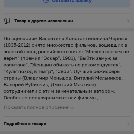
Оставить заявку
Товар в другом исполнении
По сценариям Валентина Константиновича Черных
(1935-2012) снято множество фильмов, вошедших в
золотой фонд российского кино: "Москва слезам не
верит" (премия "Оскар", 1981), "Выйти замуж за
капитана", "Женщин обижать не рекомендуется",
"Культпоход в театр", "Свои". Лучшие режиссеры
страны (Владимир Меньшов, Виталий Мельников,
Валерий Рубинчик, Дмитрий Месхиев)
сотрудничали с этим замечательным автором.
Особенно популярными стали фильмы,
посвященные женщинам: тому, как они ищут свою
Показать полное описание
любовь, борются с судьбой, стремятся завоевать
достойное место в жизни. Из романа "Москва
Подробнее о товаре
слезам не верит", созданного В. Черных на основе
собственного сценария, читатель узнает о героинях