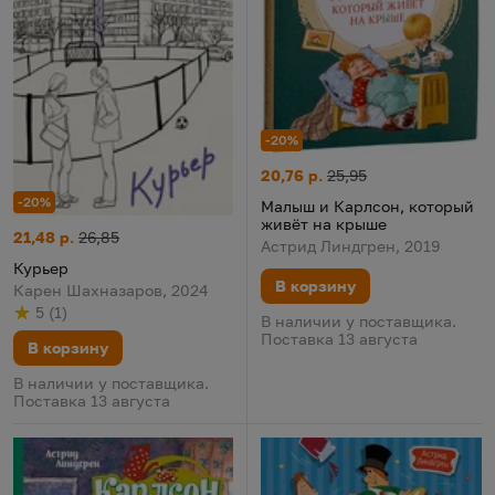
-20%
Малыш и Карлсон, который ж
Цена:
Старая цена:
20,76 р.
25,95
-20%
Малыш и Карлсон, который
живёт на крыше
Курьер
Цена:
Старая цена:
21,48 р.
26,85
Астрид Линдгрен, 2019
Курьер
В корзину
Карен Шахназаров, 2024
5
(
1
)
Рейтинг
из 5
по результату
голосов
В наличии у поставщика.
Поставка 13 августа
В корзину
В наличии у поставщика.
Поставка 13 августа