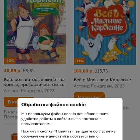
-20%
-11%
Карлсон, который живет на крыше, проказничает опять
Цена:
Старая цена:
46,89 р.
58,61
Всё о Малыше и Карлсоне
Цена:
Старая цена:
103,03 р.
115,76
Карлсон, который живет на
Всё о Малыше и Карлсоне
крыше, проказничает опять
Астрид Линдгрен, 2023
Астрид Линдгрен, 2023
В корзину
В корзину
Обработка файлов cookie
В наличии у поставщика.
В наличии у поставщика.
Поставка 13 августа
Мы используем файлы cookie для обеспечения
Поставка 13 августа
удобства работы с сайтом и его контакта с
пользователем.
Нажимая кнопку «Принять», вы даете согласие на
обозначенные действия в соответствии с