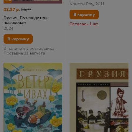
чувственных фотоснимков
Критси Роу, 2011
Грузия. Путеводитель пешеходам
Цена:
Старая цена:
23,97 р.
25,77
В корзину
Грузия. Путеводитель
пешеходам
Осталась 1 шт.
2024
В корзину
В наличии у поставщика.
Поставка 11 августа