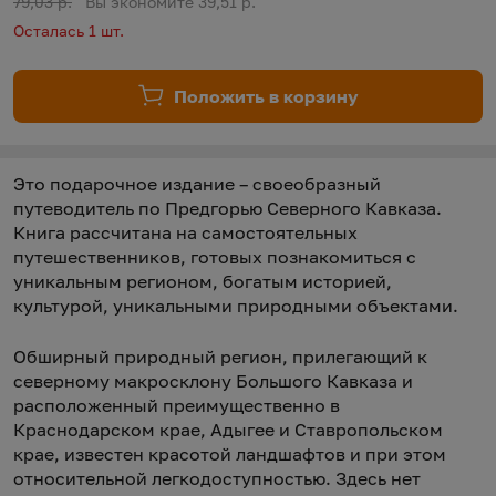
Старая цена:
79,03 р.
Вы экономите 39,51 р.
Осталась 1 шт.
Положить в корзину
Это подарочное издание – своеобразный
путеводитель по Предгорью Северного Кавказа.
Книга рассчитана на самостоятельных
путешественников, готовых познакомиться с
уникальным регионом, богатым историей,
культурой, уникальными природными объектами.
Обширный природный регион, прилегающий к
северному макросклону Большого Кавказа и
расположенный преимущественно в
Краснодарском крае, Адыгее и Ставропольском
крае, известен красотой ландшафтов и при этом
относительной легкодоступностью. Здесь нет