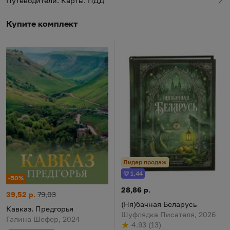
Путеводители. Карты. ПДД
Купите комплект
Лидер продаж
1,44
Бонус
-50%
(Ня)бачная Беларусь
Цена:
28,86 р.
Кавказ. Предгорья
Цена:
Старая цена:
39,52 р.
79,03
(Ня)бачная Беларусь
Кавказ. Предгорья
Шуфлядка Писателя, 2026
Галина Шефер, 2024
4.93
(
13
)
Рейтинг
из 5
по результату
голосов