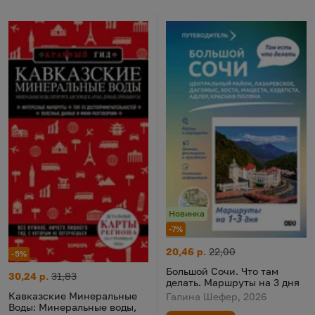
Новинка
-7%
Большой Сочи. Что там делать
Цена:
Старая цена:
20,46 р.
22,00
-5%
Большой Сочи. Что там
Кавказские Минеральные Воды: Минеральные воды, Пятигорс
Цена:
Старая цена:
30,24 р.
31,83
делать. Маршруты на 3 дня
Кавказские Минеральные
Галина Шефер, 2026
Воды: Минеральные воды,