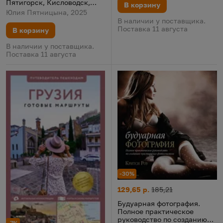
Пятигорск, Кисловодск,
В корзину
Архыз, Домбай,
Юлия Пятницына, 2025
Приэльбрусье
В наличии у поставщика.
Поставка 11 августа
В корзину
В наличии у поставщика.
Поставка 11 августа
-30%
Будуарная фотография. Полно
Цена:
Старая цена:
129,65 р.
185,21
Будуарная фотография.
Полное практическое
руководство по созданию
-7%