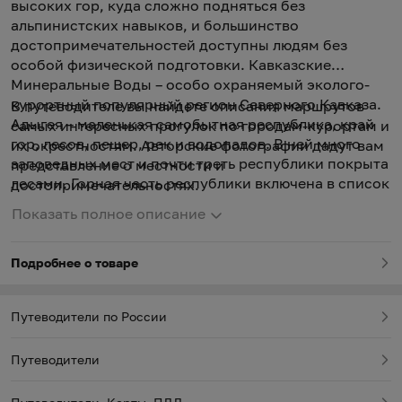
высоких гор, куда сложно подняться без
альпинистских навыков, и большинство
достопримечательностей доступны людям без
особой физической подготовки. Кавказские
Минеральные Воды – особо охраняемый эколого-
курортный популярный регион Северного Кавказа.
В путеводителе вы найдете описания маршрутов
Адыгея – маленькая самобытная республика, край
самых интересных прогулок по городам-курортам и
гор, лесов, пещер, рек и водопадов. В ней много
их окрестностям. Авторские фотографии дадут вам
заповедных мест и почти треть республики покрыта
представление о местности и
лесами. Горная часть республики включена в список
достопримечательностях.
всемирного природного наследия ЮНЕСКО, наряду
Показать полное описание
с озером Байкал, вулканами Камчатки, плато
Путорана. Также в книге вы прочитаете об
уникальных местах Карачаево-Черкессии и
Подробнее о товаре
Кабардино-Балкарии.
Путеводители по России
Путеводители