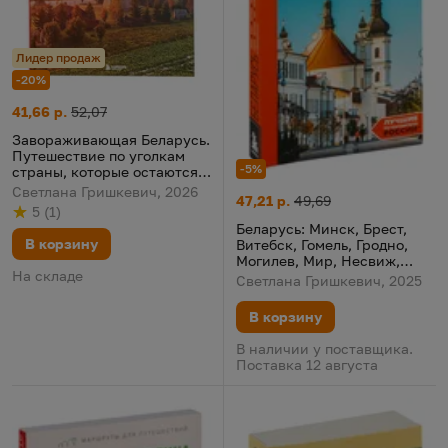
Лидер продаж
-20%
Завораживающая Беларусь. Путешествие по уголкам страны, 
Цена:
Старая цена:
41,66 р.
52,07
Завораживающая Беларусь.
Путешествие по уголкам
-5%
страны, которые остаются в
сердце
Светлана Гришкевич, 2026
Беларусь: Минск, Брест, Вите
Цена:
Старая цена:
47,21 р.
49,69
5
(
1
)
Рейтинг
из 5
по результату
голосов
Беларусь: Минск, Брест,
В корзину
Витебск, Гомель, Гродно,
Могилев, Мир, Несвиж,
На складе
Беловежская пуща.
Светлана Гришкевич, 2025
Путеводитель
В корзину
В наличии у поставщика.
Поставка 12 августа