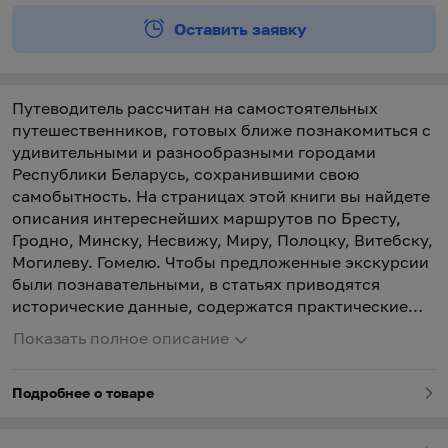
Оставить заявку
Путеводитель рассчитан на самостоятельных
путешественников, готовых ближе познакомиться с
удивительными и разнообразными городами
Республики Беларусь, сохранившими свою
самобытность. На страницах этой книги вы найдете
описания интереснейших маршрутов по Бресту,
Гродно, Минску, Несвижу, Миру, Полоцку, Витебску,
Могилеву. Гомелю. Чтобы предложенные экскурсии
были познавательными, в статьях приводятся
исторические данные, содержатся практические
советы, а предложенные qr-коды, позволяющие
Показать полное описание
перейти на электронные карты, значительно
облегчат ориентирование. Наша книга поможет и
Подробнее о товаре
подскажет куда идти и что выбрать. С нашим
путеводителем за меньшее количество времени вы
увидите больше.