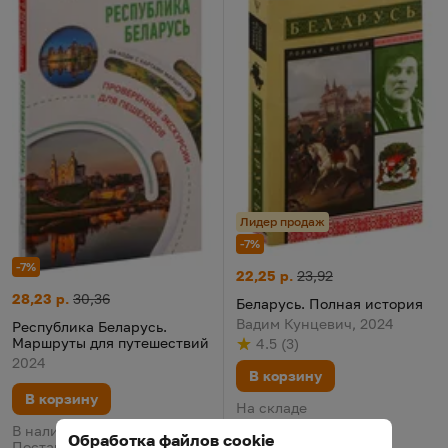
Лидер продаж
-7%
-7%
Беларусь. Полная история
Цена:
Старая цена:
22,25 р.
23,92
Республика Беларусь. Маршруты для путешествий
Цена:
Старая цена:
28,23 р.
30,36
Беларусь. Полная история
Вадим Кунцевич, 2024
Республика Беларусь.
Маршруты для путешествий
4.5
(
3
)
Рейтинг
из 5
по результату
голосов
2024
В корзину
В корзину
На складе
В наличии у поставщика.
Обработка файлов cookie
Поставка 12 августа