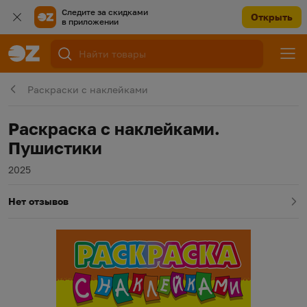
Следите за скидками
Открыть
в приложении
Раскраски с наклейками
Раскраска с наклейками.
Пушистики
Год издания
2025
Нет отзывов