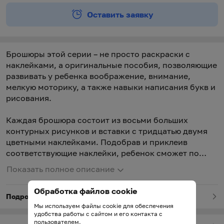
Оставить заявку
Брошюры этой серии – не просто раскраски с
наклейками, а оригинальные пособия, позволяющие
развивать у ребенка воображение, внимание,
мелкую моторику, а также навыки написания букв и
рисования.
Каждая брошюра состоит из восьми больших
контурных рисунков и вставки с тридцатью двумя
цветными наклейками. Подобрав и приклеив
соответствующие наклейки, ребенок сможет по
образцам самостоятельно раскрасить все рисунки и
Показать полное описание
написать их названия.
Обработка файлов cookie
Подробнее о товаре
Мы используем файлы cookie для обеспечения
удобства работы с сайтом и его контакта с
пользователем.