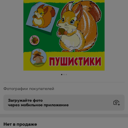
0
1
2
Фотографии покупателей
Загружайте фото
через мобильное приложение
Виды доставки
Виды доставки
https://oz.by/help/assistant.phtml?l=i.order.supply
Нет в продаже