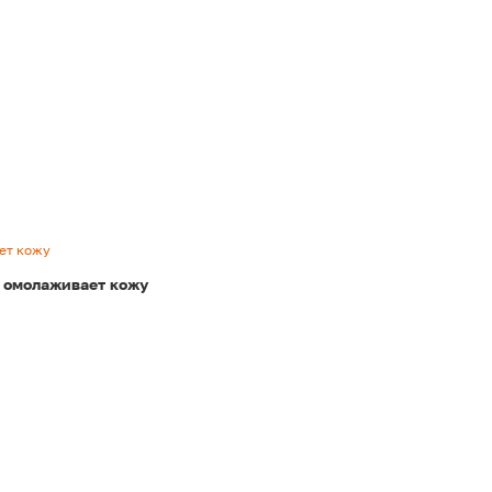
ет кожу
и омолаживает кожу