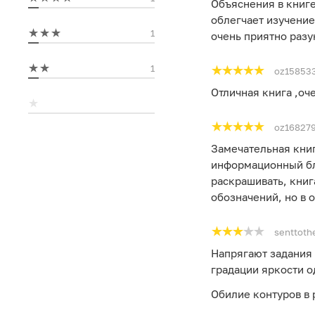
Объяснения в книг
облегчает изучени
1
очень приятно разу
1
oz15853
Отличная книга ,оч
oz16827
Замечательная кни
информационный бл
раскрашивать, книг
обозначений, но в 
senttoth
Напрягают задания 
градации яркости о
Обилие контуров в 