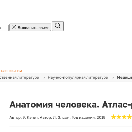
Выполнить поиск
ные новинки
твенная литература
Научно-популярная литература
Медици
Анатомия человека. Атлас
Автор:
У. Кэпит
,
Автор:
Л. Элсон
,
Год издания:
2019