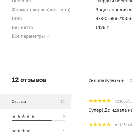
Переплет
Твердый перепл
Формат (ширина)х(высота)
Энциклопедичес
ISBN
978-5-699-71506
Вес нетто
1438 г
Все параметры
12 отзывов
Сначала полезные
С
oz16555
Отзывы
12
Супер! До идеала не
9
oz12614
1