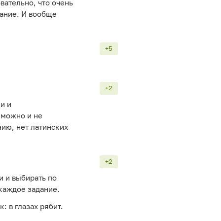
ательно, что очень
ание. И вообще
+5
+2
и и
 можно и не
нию, нет латинских
+2
и и выбирать по
 каждое задание.
: в глазах рябит.