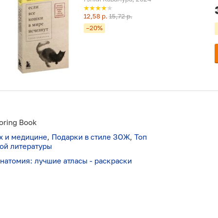
12,58 р.
15,72 р.
–20%
oring Book
ах и медицине
,
Подарки в стиле ЗОЖ
,
Топ
ой литературы
натомия: лучшие атласы - раскраски