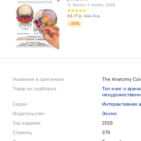
Л. Элсон, У. Кэпит, 2019
83,77 р.
104,71 р.
–20%
Название в оригинале
The Anatomy Col
Товар из подборки
Топ книг о врач
нехудожественн
Серия
Интерактивная а
Издательство
Эксмо
Год издания
2019
Страниц
376