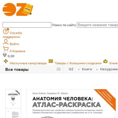
Поиск по сайту
Служба
поддержки
Войти
0
Корзина
0,00
Нескучные канцтовары
Товары с большими скидками
Книж
Все товары
OZ
Книги
Нехудожес