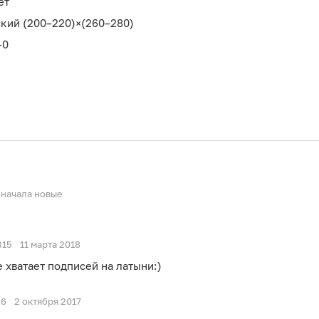
ет
кий (200–220)×(260–280)
-0
начала новые
315
11 марта 2018
 хватает подписей на латыни:)
36
2 октября 2017