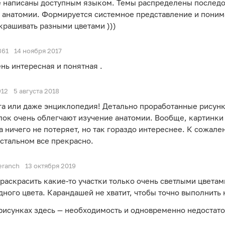
е написаны доступным языком. Темы распределены последов
е анатомии. Формируется системное представление и поним
крашивать разными цветами )))
361
14 ноября 2017
ень интересная и понятная .
912
5 августа 2018
га или даже энциклопедия! Детально проработанные рисунк
ок очень облегчают изучение анатомии. Вообще, картинки
а ничего не потеряет, но так гораздо интереснее. К сожале
остальном все прекрасно.
eranch
13 октября 2019
раскрасить какие-то участки только очень светлыми цветам
дного цвета. Карандашей не хватит, чтобы точно выполнить
рисунках здесь — необходимость и одновременно недостаток