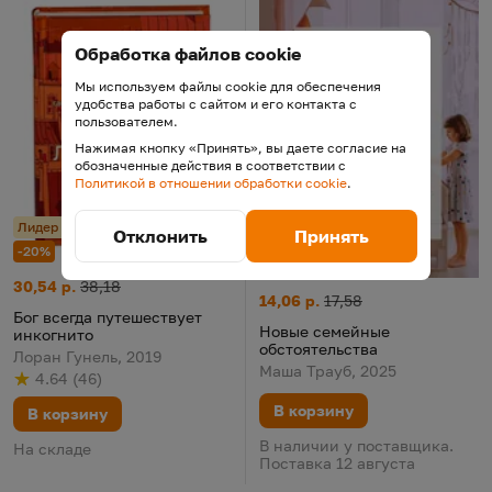
Обработка файлов cookie
Мы используем файлы cookie для обеспечения
удобства работы с сайтом и его контакта с
пользователем.
Нажимая кнопку «Принять», вы даете согласие на
обозначенные действия в соответствии с
Политикой в отношении обработки cookie
.
Лидер продаж
Отклонить
Принять
-20%
-20%
Бог всегда путешествует инкогнито
Цена:
Старая цена:
30,54 р.
38,18
Новые семейные обстоятельс
Цена:
Старая цена:
14,06 р.
17,58
Бог всегда путешествует
Новые семейные
инкогнито
обстоятельства
Лоран Гунель, 2019
Маша Трауб, 2025
4.64
(
46
)
Рейтинг
из 5
по результату
голосов
В корзину
В корзину
В наличии у поставщика.
На складе
Поставка 12 августа