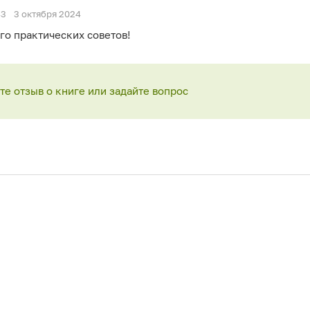
43
3 октября 2024
го практических советов!
е отзыв о книге или задайте вопрос