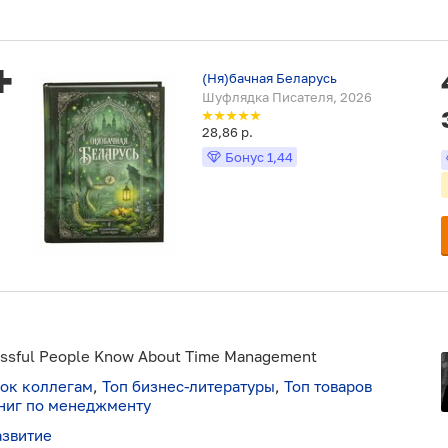
(Ня)бачная Беларусь
Шуфлядка Писателя, 2026
28,86 р.
Бонус
1,44
essful People Know About Time Management
рок коллегам
,
Топ бизнес-литературы
,
Топ товаров
ниг по менеджменту
азвитие