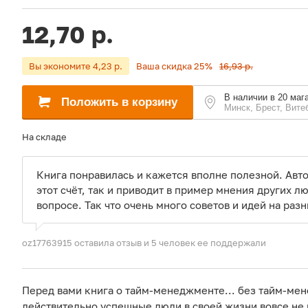
12,70 р.
Вы экономите 4,23 р.
Ваша скидка 25%
16,93 р.
В наличии в 20 маг
Положить в корзину
Минск, Брест, Вите
На складе
Книга понравилась и кажется вполне полезной. Авт
этот счёт, так и приводит в пример мнения других л
вопросе. Так что очень много советов и идей на ра
oz17763915 оставила отзыв
и 5 человек ее поддержали
Перед вами книга о тайм-менеджменте... без тайм-ме
действительно успешные люди в своей жизни вовсе не