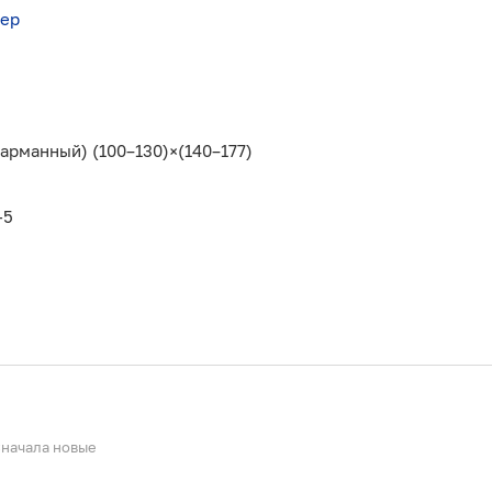
шер
рманный) (100–130)×(140–177)
-5
начала новые