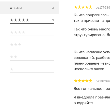
oz177639
Отзывы
3
Книга понравилась и
3
так и приводит в п
Так что очень мног
структурировано, б
⠀
Книга написана усп
совещаний, разбор
планирование четко
несколько часов.
oz18209
Все гениальное про
Я внедрила правила
внедряйте