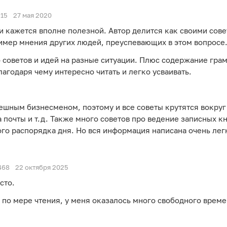
15
27 мая 2020
 кажется вполне полезной. Автор делится как своими совета
ример мнения других людей, преуспевающих в этом вопросе
о советов и идей на разные ситуации. Плюс содержание гра
лагодаря чему интересно читать и легко усваивать.
ешным бизнесменом, поэтому и все советы крутятся вокруг
а почты и т.д. Также много советов про ведение записных к
го распорядка дня. Но вся информация написана очень легк
468
22 октября 2025
сто.
 по мере чтения, у меня оказалось много свободного време