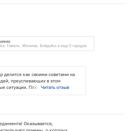
азинах
бск, Гомель, Могилев, Бобруйск и еще 5 городов
ор делится как своими советами на
юдей, преуспевающих в этом
зные ситуации. Плюс содержание
Читать отзыв
неджмента! Оказывается,
 используют приемы, о которых