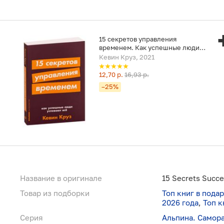
15 секретов управления
временем. Как успешные люди
успевают всё
Кевин Круз, 2021
12,70 р.
16,93 р.
–25%
Название в оригинале
15 Secrets Succ
Товар из подборки
Топ книг в пода
2026 года
,
Топ к
Серия
Альпина. Самор