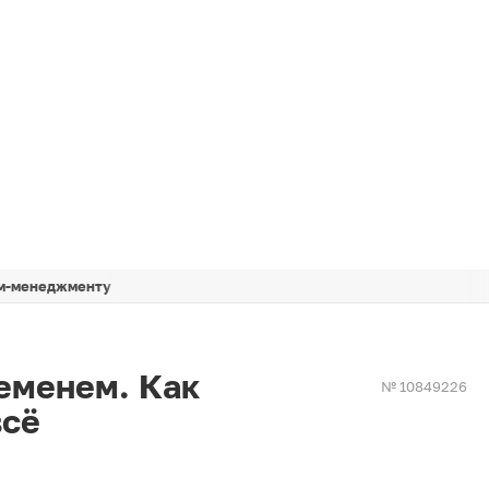
йм-менеджменту
еменем. Как
№ 10849226
всё