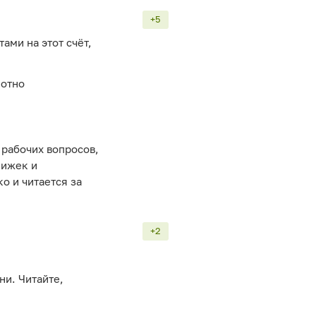
+5
ми на этот счёт,
.
мотно
 рабочих вопросов,
нижек и
о и читается за
+2
ни. Читайте,