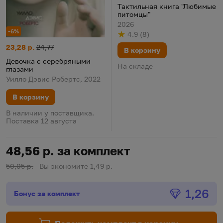
Тактильная книга "Любимые
питомцы"
2026
-6%
4.9
(
8
)
Рейтинг
из 5
по результату
голосов
Девочка с серебряными глазами
Цена:
Старая цена:
23,28 р.
24,77
В корзину
Девочка с серебряными
На складе
глазами
Уилло Дэвис Робертс, 2022
В корзину
В наличии у поставщика.
Поставка 12 августа
48,56 р. за комплект
50,05 р.
Вы экономите 1,49 р.
Бонус
1,26
Бонус за комплект