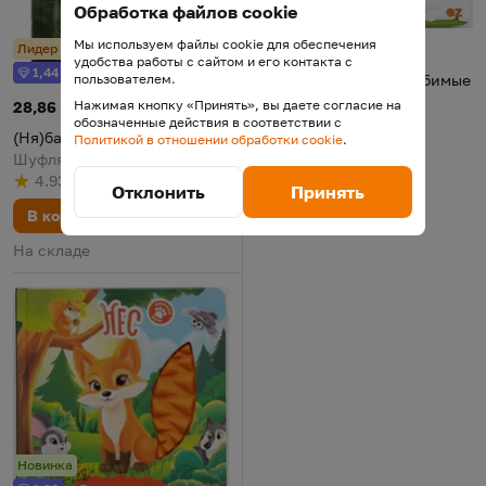
Обработка файлов cookie
1,26
Бонус
Мы используем файлы cookie для обеспечения
Тактильная книга "Любимые п
Цена:
25,28 р.
Лидер продаж
удобства работы с сайтом и его контакта с
1,44
Бонус
Тактильная книга "Любимые
пользователем.
питомцы"
Нажимая кнопку «Принять», вы даете согласие на
(Ня)бачная Беларусь
Цена:
28,86 р.
2026
обозначенные действия в соответствии с
(Ня)бачная Беларусь
4.9
(
8
)
Политикой в отношении обработки cookie
.
Рейтинг
из 5
по результату
голосов
Шуфлядка Писателя, 2026
В корзину
4.93
(
13
)
Рейтинг
из 5
по результату
голосов
Отклонить
Принять
На складе
В корзину
На складе
Новинка