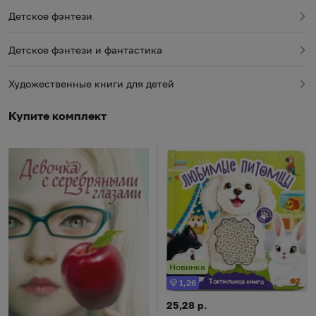
Детское фэнтези
Детское фэнтези и фантастика
Художественные книги для детей
Купите комплект
Новинка
1,26
Бонус
Тактильная книга "Любимые п
Цена:
25,28 р.