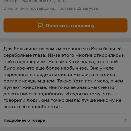
Старая цена:
24,77 р.
Вы экономите 1,49 р.
В наличии у поставщика. Поставка 12 августа
Положить в корзину
Для большинства самым странным в Кэти были её
серебряные глаза. Из-за этого многие относились к
ней с недоверием. Но сама Кэти знала, что в ней
было кое-что ещё более необычное. Она умела
передвигать предметы силой мысли, и эта сила
росла с каждым днём. Также Кэти понимала, о чём
думают животные. Никто из её знакомых не мог
делать ничего подобного. И судя по тому, что
говорили люди, она точно знала: лучше никому не
знать о её способностях.
Подробнее о товаре