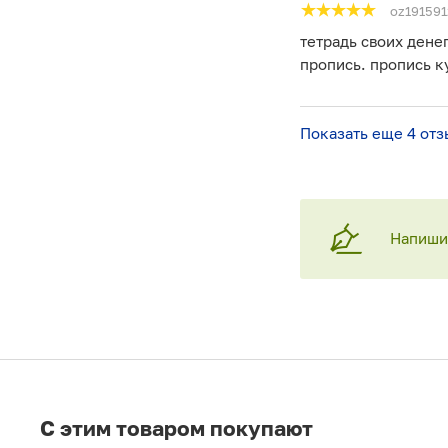
oz191591
тетрадь своих денег
пропись. пропись к
Показать еще 4 отз
Напишит
C этим товаром покупают