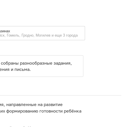
азинах
бск, Гомель, Гродно, Могилев и еще 3 города
й собраны разнообразные задания,
ения и письма.
ия, направленные на развитие
щих формированию готовности ребёнка