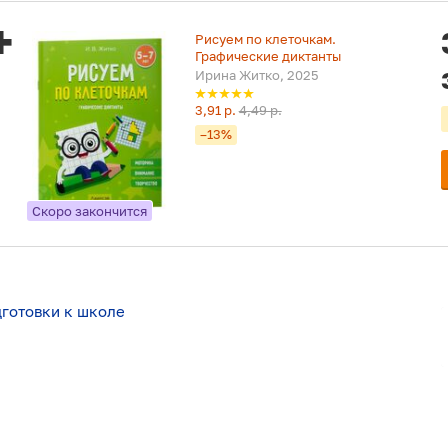
Рисуем по клеточкам.
Графические диктанты
Ирина Житко, 2025
3,91 р.
4,49 р.
–13%
Скоро закончится
дготовки к школе