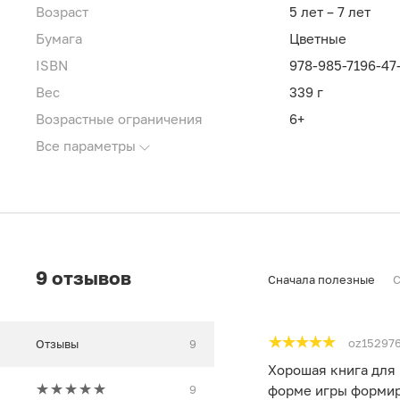
Возраст
5 лет – 7 лет
Бумага
Цветные
ISBN
978-985-7196-47
Вес
339 г
Возрастные ограничения
6+
Все параметры
9 отзывов
Сначала полезные
С
oz15297
Отзывы
9
Хорошая книга для 
9
форме игры формиру