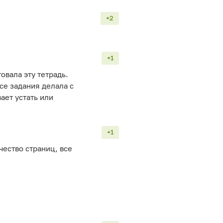
+2
+1
овала эту тетрадь.
все задания делала с
ает устать или
+1
чество страниц, все