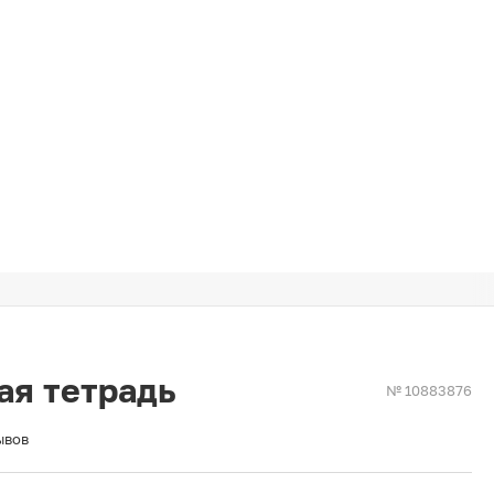
ая тетрадь
№ 10883876
ывов