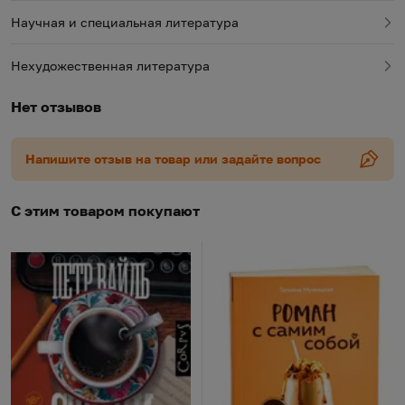
Элла Вайль и Григорий Чхартишвили, Елена
Научная и специальная литература
Петрушанская и Игорь Померанцев, Александр
Генис и Макс Вайль и многие другие.
Нехудожественная литература
Нет отзывов
Напишите отзыв на товар или задайте вопрос
С этим товаром покупают