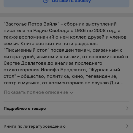
Оставить заявку
"Застолье Петра Вайля" – сборник выступлений
писателя на Радио Свобода с 1986 по 2008 год, а
также воспоминаний о нем коллег, друзей и членов
семьи. Книга состоит из пяти разделов:
"Письменный стол" посвящен темам, связанным с
литературой, языком и книгами, от воспоминаний о
Сергее Довлатове до анализа последнего
стихотворения Иосифа Бродского, "Журнальный
стол" – общество, политика, кино, телевидение,
театр и музыка, от комментариев по случаю Дня
Победы до рецензии на фильм "Энни Холл" Вуди
Показать полное описание
Аллена. "Круглый стол" посвящен дискуссиям и
обсуждениям, ну, а "Обеденный стол",
Подробнее о товаре
соответственно, "кулинарии с историей".
Особняком стоит раздел "За одним столом с
Вайлем", в котором воспоминаниями о Петре Вайле
Книги по литературоведению
делятся Сергей Гандлевский и Виктор Шендерович,