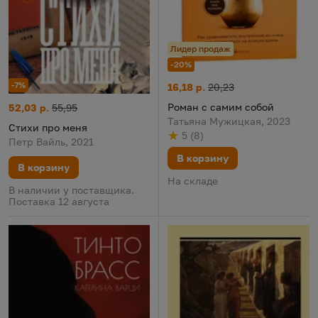
Лидер продаж
-20%
-7%
Роман с самим собой
Цена:
Старая цена:
16,18 р.
20,23
Роман с самим собой
Стихи про меня
Цена:
Старая цена:
52,03 р.
55,95
Татьяна Мужицкая, 2023
Стихи про меня
5
(
8
)
Рейтинг
из 5
по результату
голосов
Петр Вайль, 2021
В корзину
В корзину
На складе
В наличии у поставщика.
Поставка 12 августа