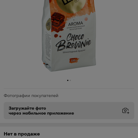
0
1
Фотографии покупателей
Загружайте фото
через мобильное приложение
Виды доставки
Виды доставки
https://oz.by/help/assistant.phtml?l=i.order.supply
Нет в продаже