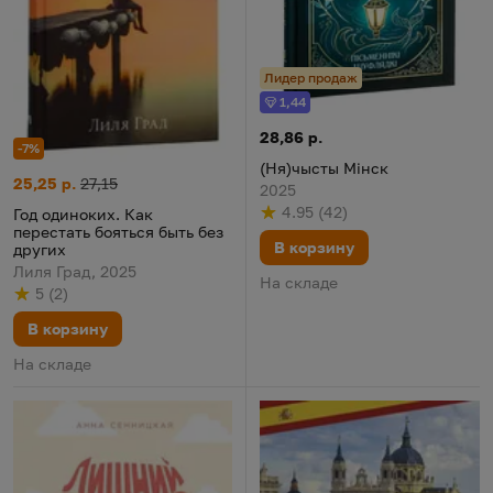
Лидер продаж
1,44
Бонус
(Ня)чысты Мінск
Цена:
28,86 р.
-7%
(Ня)чысты Мінск
Год одиноких. Как перестать бояться быть без других
Цена:
Старая цена:
25,25 р.
27,15
2025
4.95
(
42
)
Год одиноких. Как
Рейтинг
из 5
по результату
голосов
перестать бояться быть без
В корзину
других
Лиля Град, 2025
На складе
5
(
2
)
Рейтинг
из 5
по результату
голосов
В корзину
На складе