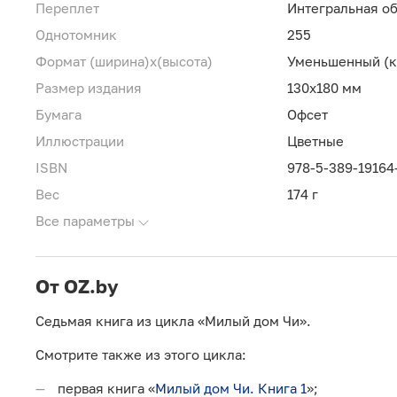
Переплет
Интегральная о
Однотомник
255
Формат (ширина)х(высота)
Уменьшенный (ка
Размер издания
130х180 мм
Бумага
Офсет
Иллюстрации
Цветные
ISBN
978-5-389-19164
Вес
174 г
Все параметры
От OZ.by
Седьмая книга из цикла «Милый дом Чи».
Смотрите также из этого цикла:
первая книга «
Милый дом Чи. Книга 1
»;