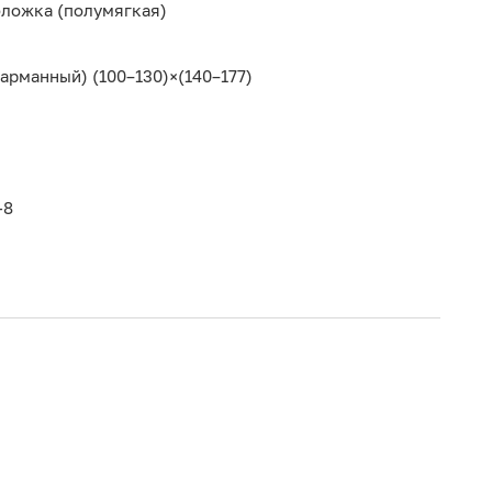
бложка (полумягкая)
рманный) (100–130)×(140–177)
-8