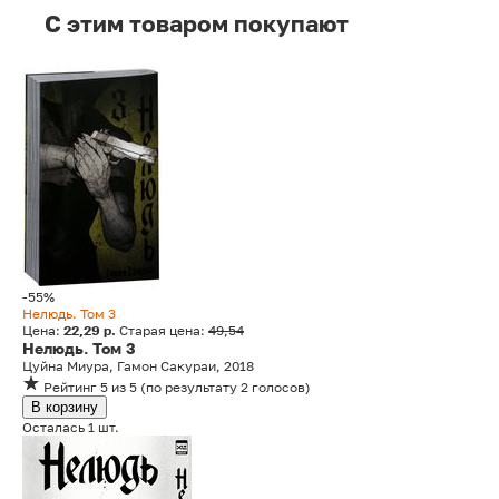
C этим товаром покупают
-55%
Нелюдь. Том 3
Цена:
22,29 р.
Старая цена:
49,54
Нелюдь. Том 3
Цуйна Миура, Гамон Сакураи, 2018
Рейтинг
5
из 5
(
по результату
2
голосов
)
В корзину
Осталась 1 шт.