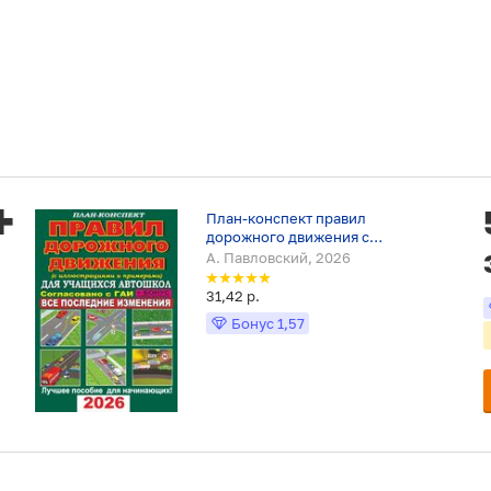
План-конспект правил
дорожного движения с
иллюстрациями и примерами для
А. Павловский, 2026
учащихся автошкол 2026
31,42 р.
Бонус
1,57