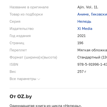
Название в оригинале
Ajin. Vol. 11.
Товар из подборки
Аниме
,
Гиковск
Серия
Нелюдь
Издательство
Xl Media
Год издания
2021
Страниц
196
Переплет
Мягкая обложка
Формат (ширина)х(высота)
Стандартный (13
ISBN
978-5-91996-1-4
Вес
257 г
Все параметры
От OZ.by
Одиннадцатая книга из цикла «Нелюдь».