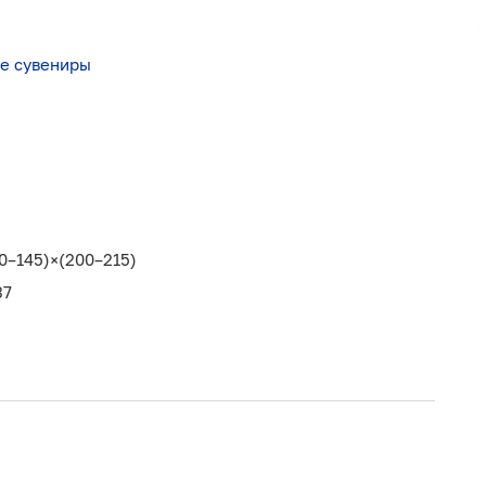
ие сувениры
0–145)×(200–215)
37