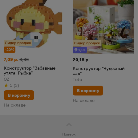
Лидер продаж
Лидер продаж
-20%
1,01
Бонус
Конструктор "Забавные утята. Рыбка"
Цена:
Старая цена:
7,09 р.
8,86
Конструктор "Чудесный сад"
Цена:
20,18 р.
Конструктор "Забавные
Конструктор "Чудесный
утята. Рыбка"
сад"
OZ
Toto
5
(
3
)
Рейтинг
из 5
по результату
голосов
В корзину
В корзину
На складе
На складе
Наверх