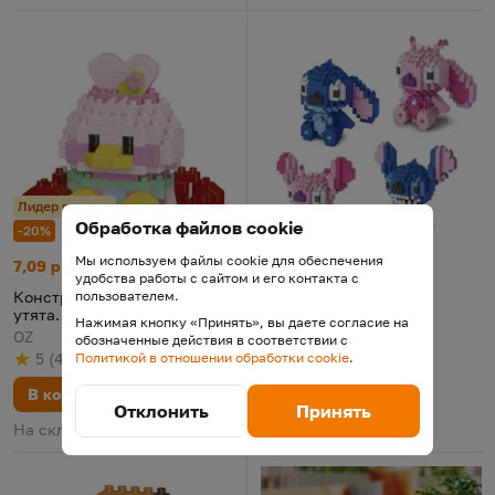
Лидер продаж
Обработка файлов cookie
-20%
-20%
Мы используем файлы cookie для обеспечения
Конструктор "Забавные утята. Цветочек"
Цена:
Старая цена:
Конструктор "Стич и Энджел"
Цена:
Старая цена:
7,09 р.
8,86
13,82 р.
17,28
удобства работы с сайтом и его контакта с
Конструктор "Забавные
Конструктор "Стич и
пользователем.
утята. Цветочек"
Энджел"
Нажимая кнопку «Принять», вы даете согласие на
OZ
Toto
обозначенные действия в соответствии с
5
(
4
)
5
(
6
)
Политикой в отношении обработки cookie
.
Рейтинг
из 5
по результату
голосов
Рейтинг
из 5
по результату
голосов
В корзину
В корзину
Отклонить
Принять
На складе
На складе