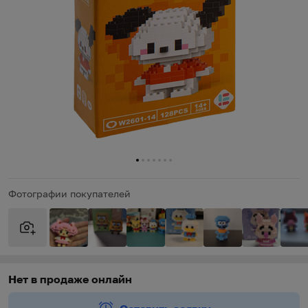
0
1
2
3
4
5
6
Фотографии покупателей
Виды доставки
Виды доставки
https://oz.by/help/assistant.phtml?l=i.order.supply
Нет в продаже онлайн