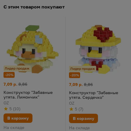
С этим товаром покупают
Лидер продаж
Лидер продаж
-20%
-20%
Конструктор "Забавные утята. Лимончик"
Цена:
Старая цена:
7,09 р.
8,86
Конструктор "Забавные утята
Цена:
Старая цена:
7,09 р.
8,86
Конструктор "Забавные
Конструктор "Забавные
утята. Лимончик"
утята. Сердечко"
OZ
OZ
5
(
10
)
5
(
7
)
Рейтинг
из 5
по результату
голосов
Рейтинг
из 5
по результату
голосов
В корзину
В корзину
На складе
На складе