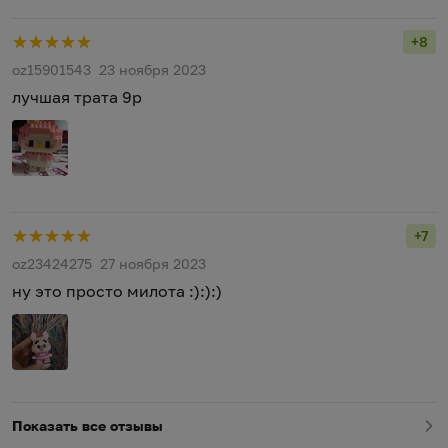
+8
Рейт
oz15901543
23 ноября 2023
лучшая трата 9р
+7
Рейт
oz23424275
27 ноября 2023
ну это просто милота :):):)
Показать все отзывы