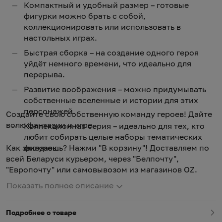
Компактный и удобный размер – готовые
фигурки можно брать с собой,
коллекционировать или использовать в
настольных играх.
Быстрая сборка – на создание одного героя
уйдёт немного времени, что идеально для
перерыва.
Развитие воображения – можно придумывать
собственные вселенные и истории для этих
персонажей.
Создайте свою собственную команду героев! Дайте
волю фантазии и игре.
Коллекционная серия – идеально для тех, кто
любит собирать целые наборы тематических
Как заказаешь? Нажми "В корзину"! Доставляем по
фигурок.
всей Беларуси курьером, через "Белпочту",
"Европочту" или самовывозом из магазинов OZ.
Показать полное описание
Подробнее о товаре