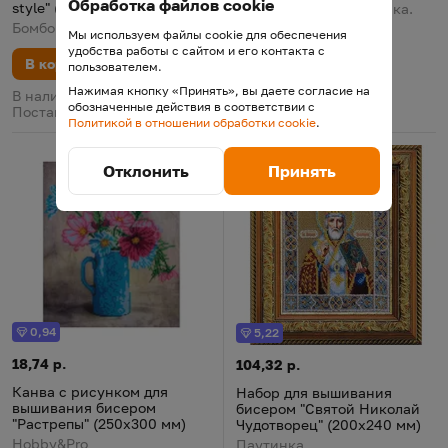
Обработка файлов cookie
style" (А5)
В наличии у поставщика.
Поставка 19 августа
Бомбора
Мы используем файлы cookie для обеспечения
удобства работы с сайтом и его контакта с
В корзину
пользователем.
Нажимая кнопку «Принять», вы даете согласие на
В наличии у поставщика.
обозначенные действия в соответствии с
Поставка 12 августа
Политикой в отношении обработки cookie
.
Отклонить
Принять
0,94
5,22
Бонус
Бонус
Канва с рисунком для вышивания бисером "Растрепы" (250х3
Цена:
18,74 р.
Набор для вышивания бисером
Цена:
104,32 р.
Канва с рисунком для
Набор для вышивания
вышивания бисером
бисером "Святой Николай
"Растрепы" (250х300 мм)
Чудотворец" (200х240 мм)
Hobby&Pro
Паутинка