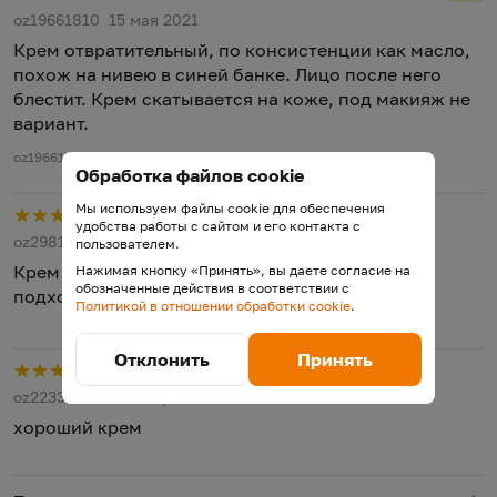
oz19661810
15 мая 2021
Крем отвратительный, по консистенции как масло,
похож на нивею в синей банке. Лицо после него
блестит. Крем скатывается на коже, под макияж не
вариант.
oz19661810 редактировала отзыв 15 мая 2021
Обработка файлов cookie
Мы используем файлы cookie для обеспечения
Р
удобства работы с сайтом и его контакта с
oz29813368
21 мая 2024
пользователем.
Крем хороший, для жирной проблемной кожи
Нажимая кнопку «Принять», вы даете согласие на
обозначенные действия в соответствии с
подходит. Пользуюсь уже давно.
Политикой в отношении обработки cookie
.
Отклонить
Принять
Р
oz22332108
4 января 2023
хороший крем