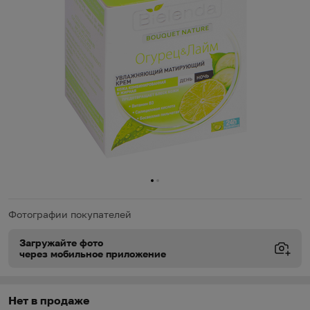
0
1
Фотографии покупателей
Загружайте фото
через мобильное приложение
Виды доставки
Виды доставки
https://oz.by/help/assistant.phtml?l=i.order.supply
Нет в продаже