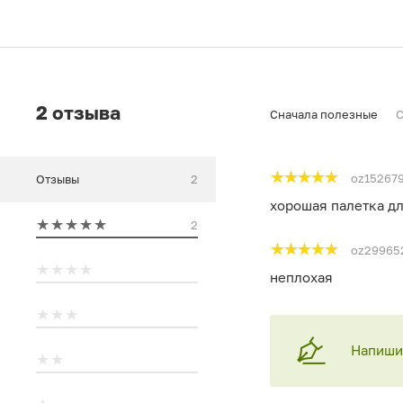
2 отзыва
Сначала полезные
С
oz15267
Отзывы
2
хорошая палетка д
2
oz29965
неплохая
Напишит