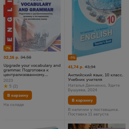
-7%
Upgrade your vocabulary and grammar. Подготовка к централ
Цена:
Старая цена:
32,16 р.
34,58
-5%
Upgrade your vocabulary and
Английский язык. 10 класс. У
Цена:
Старая цена:
41,74 р.
43,94
grammar. Подготовка к
централизованному
Английский язык. 10 класс.
экзамену и тестированию
Учебник учителя
2023
по английскому языку
Наталья Демченко, Эдите
5
(
2
)
Рейтинг
из 5
по результату
голосов
Бушуева, 2024
В корзину
В корзину
На складе
В наличии у поставщика.
Поставка 11 августа