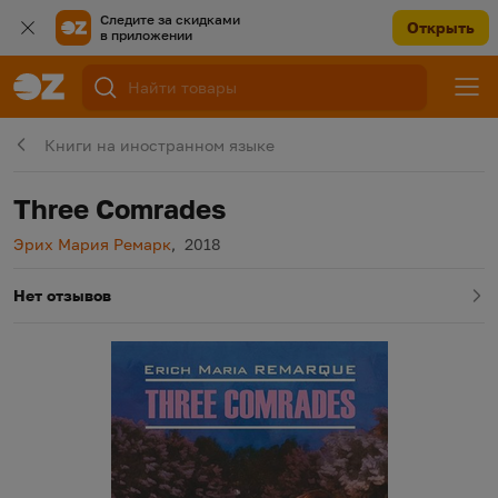
Следите за скидками
Открыть
в приложении
Книги на иностранном языке
Three Comrades
Автор
Год издания
Эрих Мария Ремарк
,
2018
Нет отзывов