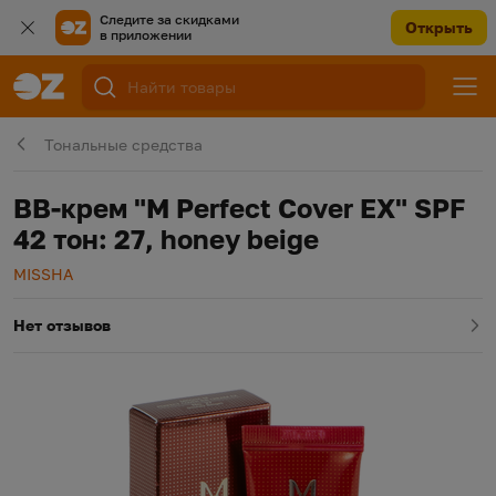
Следите за скидками
Открыть
в приложении
Тональные средства
BB-крем "M Perfect Cover EX" SPF
42 тон: 27, honey beige
Производитель
MISSHA
Нет отзывов