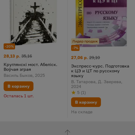
Лидер продаж
-20%
-7%
Круглянскі мост. Абеліск. Воўчая зграя
Цена:
Старая цена:
28,13 р.
35,16
Экспресс-курс. Подготовка к 
Цена:
Старая цена:
27,06 р.
29,10
Круглянскі мост. Абеліск.
Экспресс-курс. Подготовка
Воўчая зграя
к ЦЭ и ЦТ по русскому
Василь Быков, 2025
языку
В. Татарова, Д. Зверева,
В корзину
2024
5
(
1
)
Рейтинг
из 5
по результату
голосов
Осталась 1 шт.
В корзину
На складе