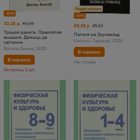
Лидер продаж
-20%
-20%
Трэцяя ракета. Праклятая вышыня. Дажыць да світання
Цена:
Старая цена:
32,15 р.
40,19
Пагоня на Грунвальд
Цена:
Старая цена:
20,10 р.
25,12
Трэцяя ракета. Праклятая
Пагоня на Грунвальд
вышыня. Дажыць да
Кастусь Тарасаў, 2026
світання
Василь Быков, 2025
В корзину
В корзину
На складе
Осталось 3 шт.