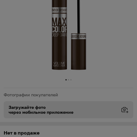
0
1
2
Фотографии покупателей
Загружайте фото
через мобильное приложение
Виды доставки
Виды доставки
https://oz.by/help/assistant.phtml?l=i.order.supply
Нет в продаже