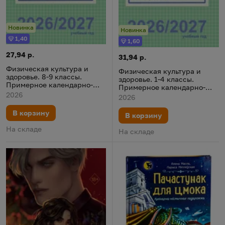
Новинка
Новинка
1,40
Бонус
1,60
Бонус
Физическая культура и здоровье. 8-9 классы. Примерное ка
Цена:
27,94 р.
Физическая культура и здоро
Цена:
31,94 р.
Физическая культура и
Физическая культура и
здоровье. 8-9 классы.
здоровье. 1-4 классы.
Примерное календарно-
Примерное календарно-
тематическое
2026
тематическое
2026
планирование. 2026/2027
планирование. 2026/2027
учебный год
учебный год
В корзину
В корзину
На складе
На складе